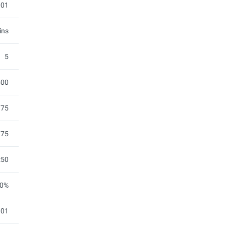
001
ins
5
500
.75
.75
:50
0%
.01