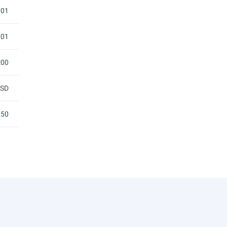
.01
001
:00
SD
250