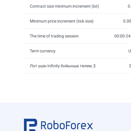
Contract size minimum increment (lot)
0
Minimum price increment (tick size)
0.0
The time of trading session
00:00-24
Term currency
U
Лот үшін Infinity бойынша төлем, $