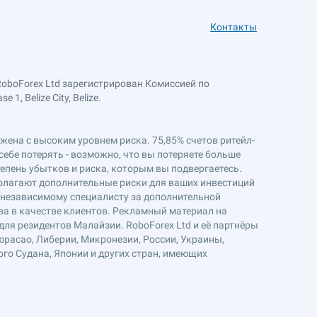
Контакты
RoboForex Ltd зарегистрирован Комиссией по
, Belize City, Belize.
ряжена с высоким уровнем риска. 75,85% счетов ритейл-
себе потерять - возможно, что вы потеряете больше
епень убытков и риска, которым вы подвергаетесь.
полагают дополнительные риски для ваших инвестиций
к независимому специалисту за дополнительной
ва в качестве клиентов. Рекламный материал на
ля резидентов Малайзии. RoboForex Ltd и её партнёры
юрасао, Либерии, Микронезии, России, Украины,
ого Судана, Японии и других стран, имеющих