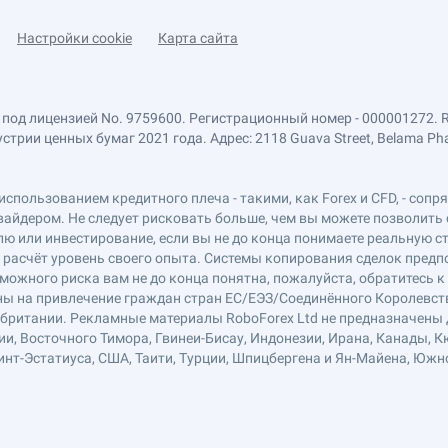
Настройки cookie
Карта сайта
 под лицензией No. 9759600. Регистрационный номер - 000001272. 
ии ценных бумаг 2021 года. Адрес: 2118 Guava Street, Belama Phase 1
использованием кредитного плеча - такими, как Forex и CFD, - соп
вайдером. Не следует рисковать больше, чем вы можете позволить 
ю или инвестирование, если вы не до конца понимаете реальную ст
в расчёт уровень своего опыта. Системы копирования сделок пред
можного риска вам не до конца понятна, пожалуйста, обратитесь 
лены на привлечение граждан стран ЕС/ЕЭЗ/Соединённого Королевст
обритании. Рекламные материалы RoboForex Ltd не предназначены д
ии, Восточного Тимора, Гвинеи-Бисау, Индонезии, Ирана, Канады, К
нт-Эстатиуса, США, Таити, Турции, Шпицбергена и Ян-Майена, Южн