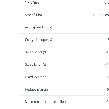
1 Pip Size
0.
Size of 1 lot
100000 co
Avg. spread (pips)
Лот үшін спред, $
Swap short (%)
-4
Swap long (%)
-4
Fixed leverage
1
Hedged margin
5
Minimum contract size (lot)
0