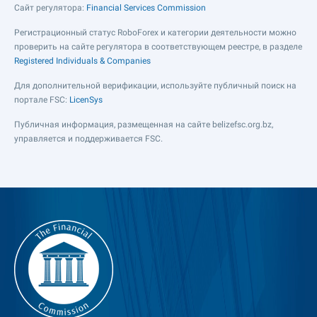
Сайт регулятора:
Financial Services Commission
Регистрационный статус RoboForex и категории деятельности можно
проверить на сайте регулятора в соответствующем реестре, в разделе
Registered Individuals & Companies
Для дополнительной верификации, используйте публичный поиск на
портале FSC:
LicenSys
Публичная информация, размещенная на сайте belizefsc.org.bz,
управляется и поддерживается FSC.