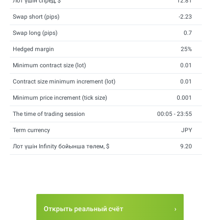
Лот үшін спред, $
12.81
Swap short (pips)
-2.23
Swap long (pips)
0.7
Hedged margin
25%
Minimum contract size (lot)
0.01
Contract size minimum increment (lot)
0.01
Minimum price increment (tick size)
0.001
The time of trading session
00:05 - 23:55
Term currency
JPY
Лот үшін Infinity бойынша төлем, $
9.20
Открыть реальный счёт