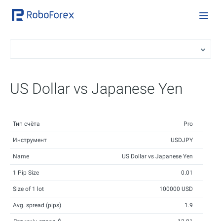
US Dollar vs Japanese Yen
Тип счёта
Pro
Инструмент
USDJPY
Name
US Dollar vs Japanese Yen
1 Pip Size
0.01
Size of 1 lot
100000 USD
Avg. spread (pips)
1.9