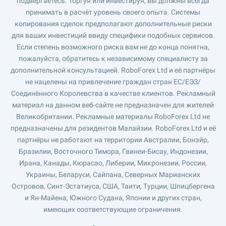
подвергаетесь. Торгуя или инвестируя, вы должны всегда
принимать в расчёт уровень своего опыта. Системы
копирования сделок предполагают дополнительные риски
для ваших инвестиций ввиду специфики подобных сервисов.
Если степень возможного риска вам не до конца понятна,
пожалуйста, обратитесь к независимому специалисту за
дополнительной консультацией. RoboForex Ltd и её партнёры
не нацелены на привлечение граждан стран ЕС/ЕЭЗ/
Соединённого Королевства в качестве клиентов. Рекламный
материал на данном веб-сайте не предназначен для жителей
Великобритании. Рекламные материалы RoboForex Ltd не
предназначены для резидентов Малайзии. RoboForex Ltd и её
партнёры не работают на территории Австралии, Бонэйр,
Бразилии, Восточного Тимора, Гвинеи-Бисау, Индонезии,
Ирана, Канады, Кюрасао, Либерии, Микронезии, России,
Украины, Беларуси, Сайпана, Северных Марианских
Островов, Синт-Эстатиуса, США, Таити, Турции, Шпицбергена
и Ян-Майена, Южного Судана, Японии и других стран,
имеющих соответствующие ограничения.