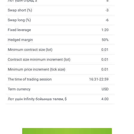
Лот үшін спред, $
8
Swap short (%)
-3
Swap long (%)
-6
Fixed leverage
1:20
Hedged margin
50%
Minimum contract size (lot)
0.01
Contract size minimum increment (lot)
0.01
Minimum price increment (tick size)
0.01
The time of trading session
16:31-22:59
Term currency
USD
Лот үшін Infinity бойынша төлем, $
4.00