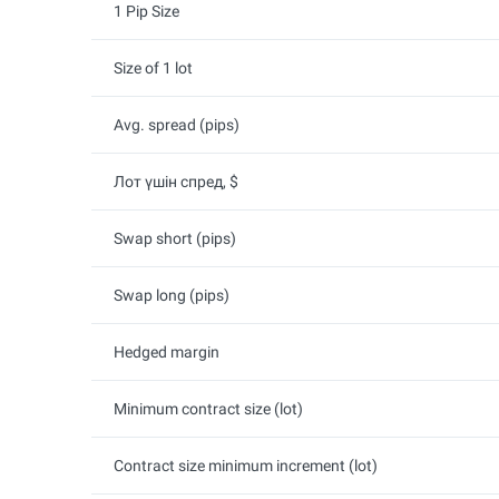
1 Pip Size
Size of 1 lot
Avg. spread (pips)
Лот үшін спред, $
Swap short (pips)
Swap long (pips)
Hedged margin
Minimum contract size (lot)
Contract size minimum increment (lot)