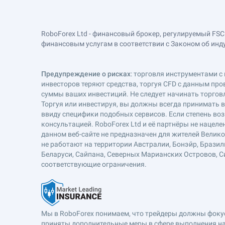
RoboForex Ltd - финансовый брокер, регулируемый FSC
финансовым услугам в соответствии с Законом об индустр
Предупреждение о рисках
: торговля инструментами с 
инвесторов теряют средства, торгуя CFD с данным про
суммы ваших инвестиций. Не следует начинать торговл
Торгуя или инвестируя, вы должны всегда принимать 
ввиду специфики подобных сервисов. Если степень воз
консультацией. RoboForex Ltd и её партнёры не наце
данном веб-сайте не предназначен для жителей Велик
не работают на территории Австралии, Бонэйр, Бразил
Беларуси, Сайпана, Северных Марианских Островов, Си
соответствующие ограничения.
Мы в RoboForex понимаем, что трейдеры должны фокуси
приняты дополнительные меры в сфере выполнения на