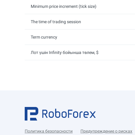
Minimum price increment (tick size)
The time of trading session
Term currency
Лот үшін Infinity бойынша төлем, $
Политика безопасности
Предупреждение о рисках