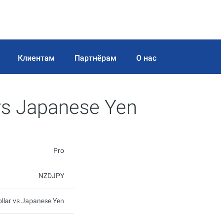
Клиентам
Партнёрам
О нас
vs Japanese Yen
Pro
NZDJPY
llar vs Japanese Yen