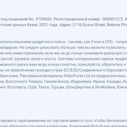
 под лицензией No. 9759600. Регистрационный номер - 000001272. 
ии ценных бумаг 2021 года. Адрес: 2118 Guava Street, Belama Phase 1
использованием кредитного плеча - такими, как Forex и CFD, - соп
вайдером. Не следует рисковать больше, чем вы можете позволить 
ю или инвестирование, если вы не до конца понимаете реальную ст
в расчёт уровень своего опыта. Системы копирования сделок пред
можного риска вам не до конца понятна, пожалуйста, обратитесь 
лены на привлечение граждан стран ЕС/ЕЭЗ/Соединённого Королевст
обритании. Рекламные материалы RoboForex Ltd не предназначены д
ии, Восточного Тимора, Гвинеи-Бисау, Индонезии, Ирана, Канады, К
нт-Эстатиуса, США, Таити, Турции, Шпицбергена и Ян-Майена, Южн
ровать своё внимание на торговле вместо того, чтобы беспокоитьс
ших обязательств перед клиентами. Компанией RoboForex внедре