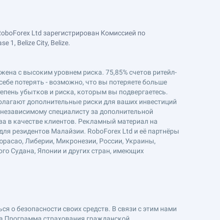
RoboForex Ltd зарегистрирован Комиссией по
, Belize City, Belize.
ряжена с высоким уровнем риска. 75,85% счетов ритейл-
себе потерять - возможно, что вы потеряете больше
епень убытков и риска, которым вы подвергаетесь.
полагают дополнительные риски для ваших инвестиций
к независимому специалисту за дополнительной
ва в качестве клиентов. Рекламный материал на
ля резидентов Малайзии. RoboForex Ltd и её партнёры
юрасао, Либерии, Микронезии, России, Украины,
ого Судана, Японии и других стран, имеющих
я о безопасности своих средств. В связи с этим нами
на Программа страхования гражданской