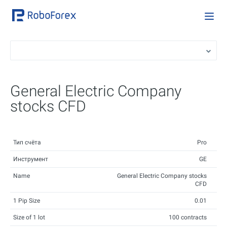
General Electric Company
stocks CFD
Тип счёта
Pro
Инструмент
GE
Name
General Electric Company stocks
CFD
1 Pip Size
0.01
Size of 1 lot
100 contracts