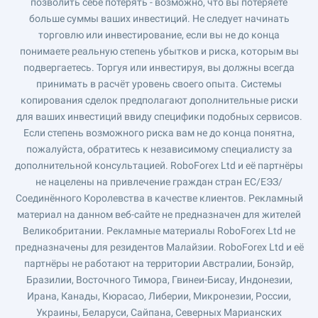
позволить себе потерять - возможно, что вы потеряете
больше суммы ваших инвестиций. Не следует начинать
торговлю или инвестирование, если вы не до конца
понимаете реальную степень убытков и риска, которым вы
подвергаетесь. Торгуя или инвестируя, вы должны всегда
принимать в расчёт уровень своего опыта. Системы
копирования сделок предполагают дополнительные риски
для ваших инвестиций ввиду специфики подобных сервисов.
Если степень возможного риска вам не до конца понятна,
пожалуйста, обратитесь к независимому специалисту за
дополнительной консультацией. RoboForex Ltd и её партнёры
не нацелены на привлечение граждан стран ЕС/ЕЭЗ/
Соединённого Королевства в качестве клиентов. Рекламный
материал на данном веб-сайте не предназначен для жителей
Великобритании. Рекламные материалы RoboForex Ltd не
предназначены для резидентов Малайзии. RoboForex Ltd и её
партнёры не работают на территории Австралии, Бонэйр,
Бразилии, Восточного Тимора, Гвинеи-Бисау, Индонезии,
Ирана, Канады, Кюрасао, Либерии, Микронезии, России,
Украины, Беларуси, Сайпана, Северных Марианских