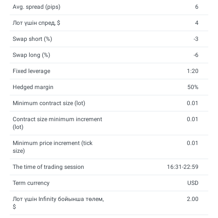
Avg. spread (pips)
6
Лот үшін спред, $
4
Swap short (%)
-3
Swap long (%)
-6
Fixed leverage
1:20
Hedged margin
50%
Minimum contract size (lot)
0.01
Contract size minimum increment
0.01
(lot)
Minimum price increment (tick
0.01
size)
The time of trading session
16:31-22:59
Term currency
USD
Лот үшін Infinity бойынша төлем,
2.00
$