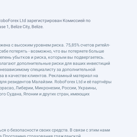
RoboForex Ltd зарегистрирован Комиссией по
, Belize City, Belize.
ряжена с высоким уровнем риска. 75,85% счетов ритейл-
себе потерять - возможно, что вы потеряете больше
епень убытков и риска, которым вы подвергаетесь.
полагают дополнительные риски для ваших инвестиций
к независимому специалисту за дополнительной
ва в качестве клиентов. Рекламный материал на
ля резидентов Малайзии. RoboForex Ltd и её партнёры
юрасао, Либерии, Микронезии, России, Украины,
ого Судана, Японии и других стран, имеющих
я о безопасности своих средств. В связи с этим нами
на Программа страхования гражданской