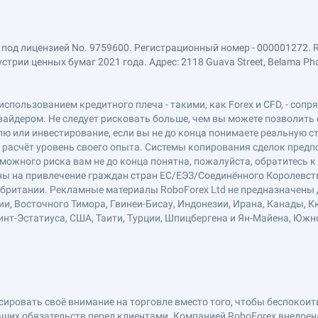
 под лицензией No. 9759600. Регистрационный номер - 000001272. 
ии ценных бумаг 2021 года. Адрес: 2118 Guava Street, Belama Phase 1
использованием кредитного плеча - такими, как Forex и CFD, - соп
вайдером. Не следует рисковать больше, чем вы можете позволить 
ю или инвестирование, если вы не до конца понимаете реальную ст
в расчёт уровень своего опыта. Системы копирования сделок пред
можного риска вам не до конца понятна, пожалуйста, обратитесь 
лены на привлечение граждан стран ЕС/ЕЭЗ/Соединённого Королевст
обритании. Рекламные материалы RoboForex Ltd не предназначены д
ии, Восточного Тимора, Гвинеи-Бисау, Индонезии, Ирана, Канады, К
нт-Эстатиуса, США, Таити, Турции, Шпицбергена и Ян-Майена, Южн
ровать своё внимание на торговле вместо того, чтобы беспокоитьс
ших обязательств перед клиентами. Компанией RoboForex внедре