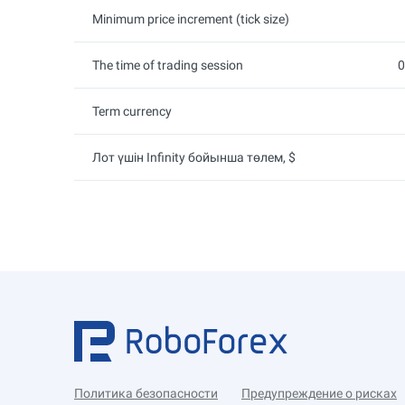
Minimum price increment (tick size)
The time of trading session
0
Term currency
Лот үшін Infinity бойынша төлем, $
Политика безопасности
Предупреждение о рисках