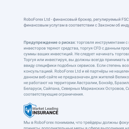
RoboForex Ltd - финансовый брокер, регулируемый FSC
финансовым услугам в соответствии с Законом об индустр
Предупреждение о рисках
: торговля инструментами с 
инвесторов теряют средства, торгуя CFD с данным про
суммы ваших инвестиций. Не следует начинать торговл
Торгуя или инвестируя, вы должны всегда принимать 
ввиду специфики подобных сервисов. Если степень воз
консультацией. RoboForex Ltd и её партнёры не наце
данном веб-сайте не предназначен для жителей Велик
не работают на территории Австралии, Бонэйр, Бразил
Беларуси, Сайпана, Северных Марианских Островов, Си
соответствующие ограничения.
Мы в RoboForex понимаем, что трейдеры должны фокуси
приняты дополнительные меры в сфере выполнения на