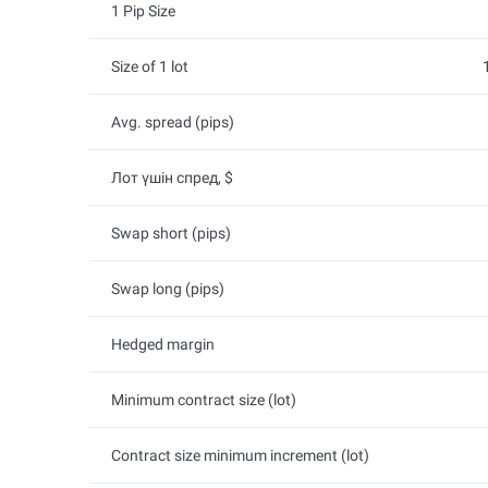
1 Pip Size
Size of 1 lot
Avg. spread (pips)
Лот үшін спред, $
Swap short (pips)
Swap long (pips)
Hedged margin
Minimum contract size (lot)
Contract size minimum increment (lot)