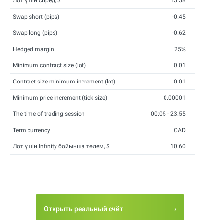
Лот үшін спред, $
15.58
Swap short (pips)
-0.45
Swap long (pips)
-0.62
Hedged margin
25%
Minimum contract size (lot)
0.01
Contract size minimum increment (lot)
0.01
Minimum price increment (tick size)
0.00001
The time of trading session
00:05 - 23:55
Term currency
CAD
Лот үшін Infinity бойынша төлем, $
10.60
Открыть реальный счёт