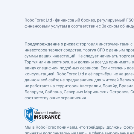
RoboForex Ltd - финансовый брокер, регулируемый FSC
финансовым услугам в соответствии с Законом об индустр
Предупреждение о рисках
: торговля инструментами с 
инвесторов теряют средства, торгуя CFD с данным про
суммы ваших инвестиций. Не следует начинать торговл
Торгуя или инвестируя, вы должны всегда принимать 
ввиду специфики подобных сервисов. Если степень воз
консультацией. RoboForex Ltd и её партнёры не наце
данном веб-сайте не предназначен для жителей Велик
не работают на территории Австралии, Бонэйр, Бразил
Беларуси, Сайпана, Северных Марианских Островов, Си
соответствующие ограничения.
Мы в RoboForex понимаем, что трейдеры должны фокуси
приняты дополнительные меры в сфере выполнения на