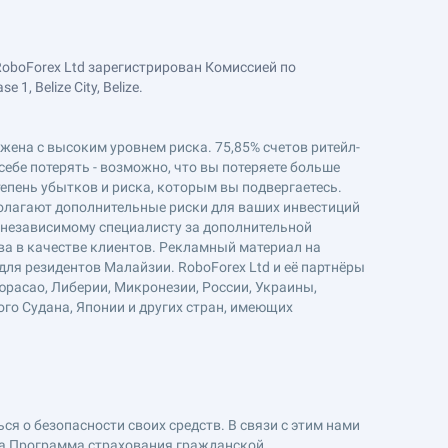
RoboForex Ltd зарегистрирован Комиссией по
, Belize City, Belize.
ряжена с высоким уровнем риска. 75,85% счетов ритейл-
себе потерять - возможно, что вы потеряете больше
епень убытков и риска, которым вы подвергаетесь.
полагают дополнительные риски для ваших инвестиций
к независимому специалисту за дополнительной
ва в качестве клиентов. Рекламный материал на
ля резидентов Малайзии. RoboForex Ltd и её партнёры
юрасао, Либерии, Микронезии, России, Украины,
ого Судана, Японии и других стран, имеющих
я о безопасности своих средств. В связи с этим нами
на Программа страхования гражданской