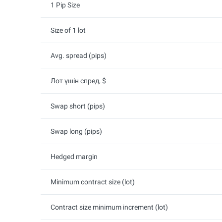
1 Pip Size
Size of 1 lot
Avg. spread (pips)
Лот үшін спред, $
Swap short (pips)
Swap long (pips)
Hedged margin
Minimum contract size (lot)
Contract size minimum increment (lot)