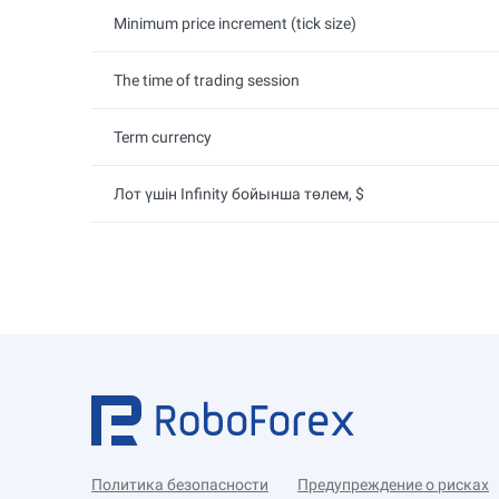
Minimum price increment (tick size)
The time of trading session
Term currency
Лот үшін Infinity бойынша төлем, $
Политика безопасности
Предупреждение о рисках