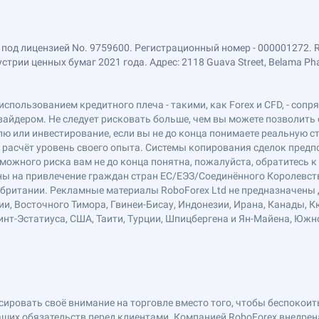
 под лицензией No. 9759600. Регистрационный номер - 000001272. 
ии ценных бумаг 2021 года. Адрес: 2118 Guava Street, Belama Phase 1
использованием кредитного плеча - такими, как Forex и CFD, - соп
вайдером. Не следует рисковать больше, чем вы можете позволить 
ю или инвестирование, если вы не до конца понимаете реальную ст
в расчёт уровень своего опыта. Системы копирования сделок пред
можного риска вам не до конца понятна, пожалуйста, обратитесь 
лены на привлечение граждан стран ЕС/ЕЭЗ/Соединённого Королевст
обритании. Рекламные материалы RoboForex Ltd не предназначены д
ии, Восточного Тимора, Гвинеи-Бисау, Индонезии, Ирана, Канады, К
нт-Эстатиуса, США, Таити, Турции, Шпицбергена и Ян-Майена, Южн
ровать своё внимание на торговле вместо того, чтобы беспокоитьс
ших обязательств перед клиентами. Компанией RoboForex внедре