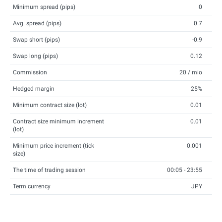
Minimum spread (pips)
0
Avg. spread (pips)
0.7
Swap short (pips)
-0.9
Swap long (pips)
0.12
Commission
20 / mio
Hedged margin
25%
Minimum contract size (lot)
0.01
Contract size minimum increment
0.01
(lot)
Minimum price increment (tick
0.001
size)
The time of trading session
00:05 - 23:55
Term currency
JPY