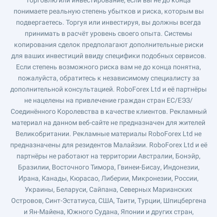
торговлю или инвестирование, если вы не до конца
понимаете реальную степень убытков и риска, которым вы
подвергаетесь. Торгуя или инвестируя, вы должны всегда
принимать в расчёт уровень своего опыта. Системы
копирования сделок предполагают дополнительные риски
для ваших инвестиций ввиду специфики подобных сервисов.
Если степень возможного риска вам не до конца понятна,
пожалуйста, обратитесь к независимому специалисту за
дополнительной консультацией. RoboForex Ltd и её партнёры
не нацелены на привлечение граждан стран ЕС/ЕЭЗ/
Соединённого Королевства в качестве клиентов. Рекламный
материал на данном веб-сайте не предназначен для жителей
Великобритании. Рекламные материалы RoboForex Ltd не
предназначены для резидентов Малайзии. RoboForex Ltd и её
партнёры не работают на территории Австралии, Бонэйр,
Бразилии, Восточного Тимора, Гвинеи-Бисау, Индонезии,
Ирана, Канады, Кюрасао, Либерии, Микронезии, России,
Украины, Беларуси, Сайпана, Северных Марианских
Островов, Синт-Эстатиуса, США, Таити, Турции, Шпицбергена
и Ян-Майена, Южного Судана, Японии и других стран,