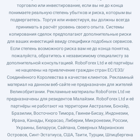
торговлю или инвестирование, если вы не до конца
понимаете реальную степень убытков и риска, которым вы
подвергаетесь. Торгуя или инвестируя, вы должны всегда
принимать в расчёт уровень своего опыта. Системы
копирования сделок предполагают дополнительные риски
для ваших инвестиций ввиду специфики подобных сервисов.
Если степень возможного риска вам не до конца понятна,
пожалуйста, обратитесь к независимому специалисту за
дополнительной консультацией. RoboForex Ltd и её партнёры
не нацелены на привлечение граждан стран ЕС/ЕЭЗ/
Соединённого Королевства в качестве клиентов. Рекламный
материал на данном веб-сайте не предназначен для жителей
Великобритании. Рекламные материалы RoboForex Ltd не
предназначены для резидентов Малайзии. RoboForex Ltd и её
партнёры не работают на территории Австралии, Бонэйр,
Бразилии, Восточного Тимора, Гвинеи-Бисау, Индонезии,
Ирана, Канады, Кюрасао, Либерии, Микронезии, России,
Украины, Беларуси, Сайпана, Северных Марианских
Островов, Синт-Эстатиуса, США, Таити, Турции, Шпицбергена