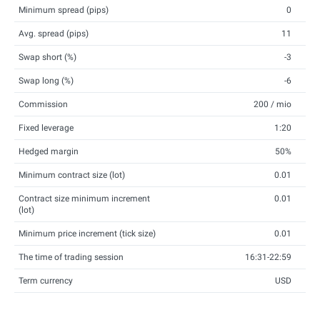
Minimum spread (pips)
0
Avg. spread (pips)
11
Swap short (%)
-3
Swap long (%)
-6
Commission
200 / mio
Fixed leverage
1:20
Hedged margin
50%
Minimum contract size (lot)
0.01
Contract size minimum increment
0.01
(lot)
Minimum price increment (tick size)
0.01
The time of trading session
16:31-22:59
Term currency
USD