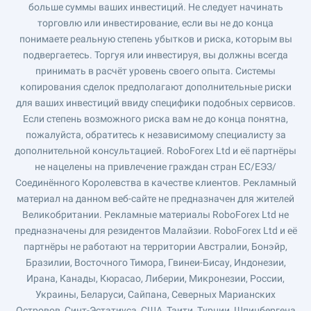
больше суммы ваших инвестиций. Не следует начинать
торговлю или инвестирование, если вы не до конца
понимаете реальную степень убытков и риска, которым вы
подвергаетесь. Торгуя или инвестируя, вы должны всегда
принимать в расчёт уровень своего опыта. Системы
копирования сделок предполагают дополнительные риски
для ваших инвестиций ввиду специфики подобных сервисов.
Если степень возможного риска вам не до конца понятна,
пожалуйста, обратитесь к независимому специалисту за
дополнительной консультацией. RoboForex Ltd и её партнёры
не нацелены на привлечение граждан стран ЕС/ЕЭЗ/
Соединённого Королевства в качестве клиентов. Рекламный
материал на данном веб-сайте не предназначен для жителей
Великобритании. Рекламные материалы RoboForex Ltd не
предназначены для резидентов Малайзии. RoboForex Ltd и её
партнёры не работают на территории Австралии, Бонэйр,
Бразилии, Восточного Тимора, Гвинеи-Бисау, Индонезии,
Ирана, Канады, Кюрасао, Либерии, Микронезии, России,
Украины, Беларуси, Сайпана, Северных Марианских
Островов, Синт-Эстатиуса, США, Таити, Турции, Шпицбергена