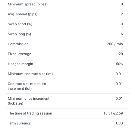
Minimum spread (pips)
0
Avg. spread (pips)
2
Swap short (%)
-3
Swap long (%)
-6
Commission
200 / mio
Fixed leverage
1:20
Hedged margin
50%
Minimum contract size (lot)
0.01
Contract size minimum
0.01
increment (lot)
Minimum price increment
0.01
(tick size)
The time of trading session
16:31-22:59
Term currency
USD