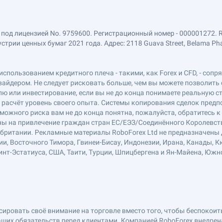
 под лицензией No. 9759600. Регистрационный номер - 000001272. 
ии ценных бумаг 2021 года. Адрес: 2118 Guava Street, Belama Phase 1
использованием кредитного плеча - такими, как Forex и CFD, - соп
вайдером. Не следует рисковать больше, чем вы можете позволить 
ю или инвестирование, если вы не до конца понимаете реальную ст
в расчёт уровень своего опыта. Системы копирования сделок пред
можного риска вам не до конца понятна, пожалуйста, обратитесь 
лены на привлечение граждан стран ЕС/ЕЭЗ/Соединённого Королевст
обритании. Рекламные материалы RoboForex Ltd не предназначены д
ии, Восточного Тимора, Гвинеи-Бисау, Индонезии, Ирана, Канады, К
нт-Эстатиуса, США, Таити, Турции, Шпицбергена и Ян-Майена, Южн
ровать своё внимание на торговле вместо того, чтобы беспокоитьс
ших обязательств перед клиентами. Компанией RoboForex внедре