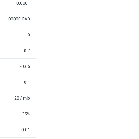
0.0001
100000 CAD
0
0.7
-0.65
0.1
20 / mio
25%
0.01