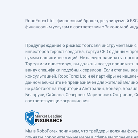
RoboForex Ltd - финансовый брокер, регулируемый FSC
финансовым услугам в соответствии с Законом об индустр
Предупреждение о рисках
: торговля инструментами с 
инвесторов теряют средства, торгуя CFD с данным про
суммы ваших инвестиций. Не следует начинать торговл
Торгуя или инвестируя, вы должны всегда принимать 
ввиду специфики подобных сервисов. Если степень воз
консультацией. RoboForex Ltd и её партнёры не наце
данном веб-сайте не предназначен для жителей Велик
не работают на территории Австралии, Бонэйр, Бразил
Беларуси, Сайпана, Северных Марианских Островов, Си
соответствующие ограничения.
Мы в RoboForex понимаем, что трейдеры должны фокуси
приняты дополнительные меры в сфере выполнения на