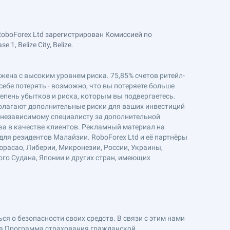
RoboForex Ltd зарегистрирован Комиссией по
, Belize City, Belize.
ряжена с высоким уровнем риска. 75,85% счетов ритейл-
себе потерять - возможно, что вы потеряете больше
епень убытков и риска, которым вы подвергаетесь.
полагают дополнительные риски для ваших инвестиций
к независимому специалисту за дополнительной
ва в качестве клиентов. Рекламный материал на
ля резидентов Малайзии. RoboForex Ltd и её партнёры
юрасао, Либерии, Микронезии, России, Украины,
ого Судана, Японии и других стран, имеющих
я о безопасности своих средств. В связи с этим нами
на Программа страхования гражданской