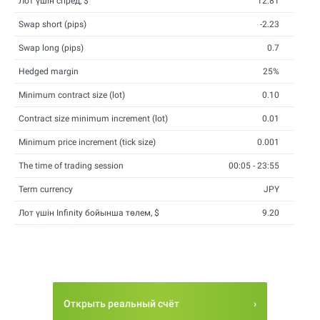
Лот үшін спред, $
12.81
Swap short (pips)
-2.23
Swap long (pips)
0.7
Hedged margin
25%
Minimum contract size (lot)
0.10
Contract size minimum increment (lot)
0.01
Minimum price increment (tick size)
0.001
The time of trading session
00:05 - 23:55
Term currency
JPY
Лот үшін Infinity бойынша төлем, $
9.20
Открыть реальный счёт