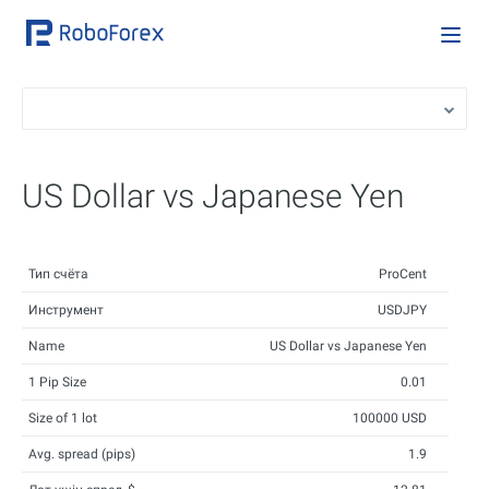
US Dollar vs Japanese Yen
Тип счёта
ProCent
Инструмент
USDJPY
Name
US Dollar vs Japanese Yen
1 Pip Size
0.01
Size of 1 lot
100000 USD
Avg. spread (pips)
1.9