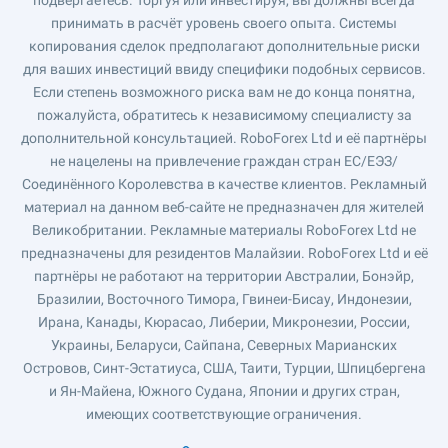
подвергаетесь. Торгуя или инвестируя, вы должны всегда
принимать в расчёт уровень своего опыта. Системы
копирования сделок предполагают дополнительные риски
для ваших инвестиций ввиду специфики подобных сервисов.
Если степень возможного риска вам не до конца понятна,
пожалуйста, обратитесь к независимому специалисту за
дополнительной консультацией. RoboForex Ltd и её партнёры
не нацелены на привлечение граждан стран ЕС/ЕЭЗ/
Соединённого Королевства в качестве клиентов. Рекламный
материал на данном веб-сайте не предназначен для жителей
Великобритании. Рекламные материалы RoboForex Ltd не
предназначены для резидентов Малайзии. RoboForex Ltd и её
партнёры не работают на территории Австралии, Бонэйр,
Бразилии, Восточного Тимора, Гвинеи-Бисау, Индонезии,
Ирана, Канады, Кюрасао, Либерии, Микронезии, России,
Украины, Беларуси, Сайпана, Северных Марианских
Островов, Синт-Эстатиуса, США, Таити, Турции, Шпицбергена
и Ян-Майена, Южного Судана, Японии и других стран,
имеющих соответствующие ограничения.