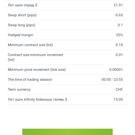
Лот үшін спред, $
21.91
Swap short (pips)
-0.65
Swap long (pips)
0.1
Hedged margin
25%
Minimum contract size (lot)
0.10
Contract size minimum increment
0.01
(lot)
Minimum price increment (tick size)
0.00001
The time of trading session
00:05 - 23:55
Term currency
CHF
Лот үшін Infinity бойынша төлем, $
15.00