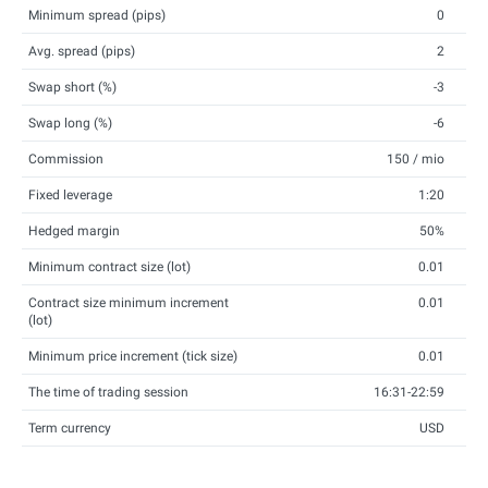
Minimum spread (pips)
0
Avg. spread (pips)
2
Swap short (%)
-3
Swap long (%)
-6
Commission
150 / mio
Fixed leverage
1:20
Hedged margin
50%
Minimum contract size (lot)
0.01
Contract size minimum increment
0.01
(lot)
Minimum price increment (tick size)
0.01
The time of trading session
16:31-22:59
Term currency
USD