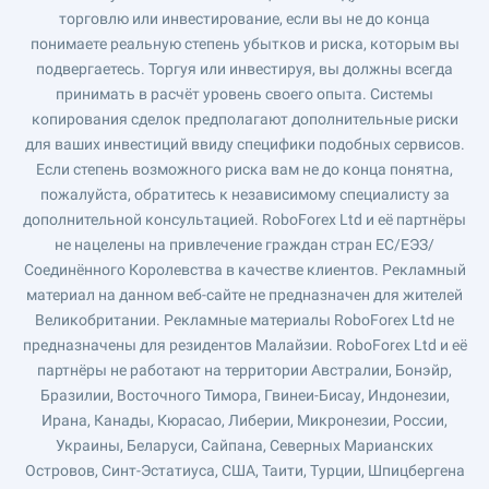
торговлю или инвестирование, если вы не до конца
понимаете реальную степень убытков и риска, которым вы
подвергаетесь. Торгуя или инвестируя, вы должны всегда
принимать в расчёт уровень своего опыта. Системы
копирования сделок предполагают дополнительные риски
для ваших инвестиций ввиду специфики подобных сервисов.
Если степень возможного риска вам не до конца понятна,
пожалуйста, обратитесь к независимому специалисту за
дополнительной консультацией. RoboForex Ltd и её партнёры
не нацелены на привлечение граждан стран ЕС/ЕЭЗ/
Соединённого Королевства в качестве клиентов. Рекламный
материал на данном веб-сайте не предназначен для жителей
Великобритании. Рекламные материалы RoboForex Ltd не
предназначены для резидентов Малайзии. RoboForex Ltd и её
партнёры не работают на территории Австралии, Бонэйр,
Бразилии, Восточного Тимора, Гвинеи-Бисау, Индонезии,
Ирана, Канады, Кюрасао, Либерии, Микронезии, России,
Украины, Беларуси, Сайпана, Северных Марианских
Островов, Синт-Эстатиуса, США, Таити, Турции, Шпицбергена