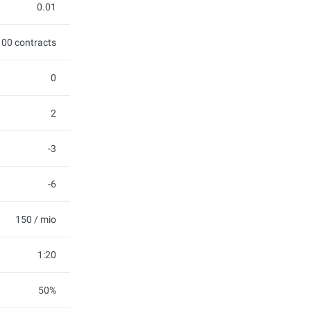
0.01
100 contracts
0
2
-3
-6
150 / mio
1:20
50%