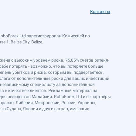
Контакты
RoboForex Ltd зарегистрирован Комиссией по
, Belize City, Belize.
ряжена с высоким уровнем риска. 75,85% счетов ритейл-
себе потерять - возможно, что вы потеряете больше
епень убытков и риска, которым вы подвергаетесь.
полагают дополнительные риски для ваших инвестиций
к независимому специалисту за дополнительной
ва в качестве клиентов. Рекламный материал на
ля резидентов Малайзии. RoboForex Ltd и её партнёры
юрасао, Либерии, Микронезии, России, Украины,
ого Судана, Японии и других стран, имеющих