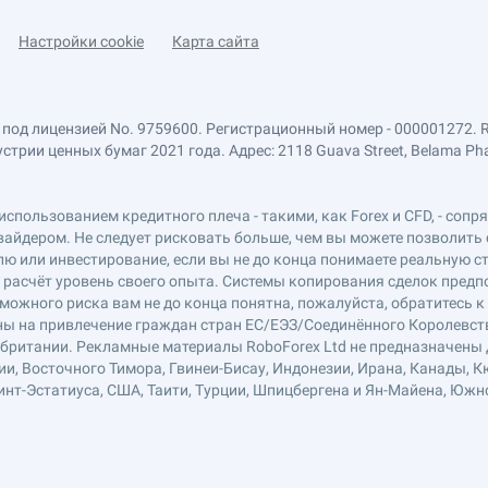
Настройки cookie
Карта сайта
 под лицензией No. 9759600. Регистрационный номер - 000001272. 
ии ценных бумаг 2021 года. Адрес: 2118 Guava Street, Belama Phase 1
использованием кредитного плеча - такими, как Forex и CFD, - соп
вайдером. Не следует рисковать больше, чем вы можете позволить 
ю или инвестирование, если вы не до конца понимаете реальную ст
в расчёт уровень своего опыта. Системы копирования сделок пред
можного риска вам не до конца понятна, пожалуйста, обратитесь 
лены на привлечение граждан стран ЕС/ЕЭЗ/Соединённого Королевст
обритании. Рекламные материалы RoboForex Ltd не предназначены д
ии, Восточного Тимора, Гвинеи-Бисау, Индонезии, Ирана, Канады, К
нт-Эстатиуса, США, Таити, Турции, Шпицбергена и Ян-Майена, Южн