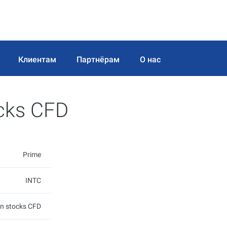
Клиентам
Партнёрам
О нас
ocks CFD
Prime
INTC
on stocks CFD