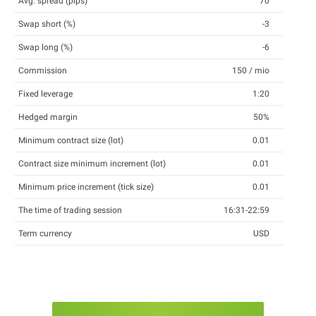
Avg. spread (pips)
70
Swap short (%)
-3
Swap long (%)
-6
Commission
150 / mio
Fixed leverage
1:20
Hedged margin
50%
Minimum contract size (lot)
0.01
Contract size minimum increment (lot)
0.01
Minimum price increment (tick size)
0.01
The time of trading session
16:31-22:59
Term currency
USD