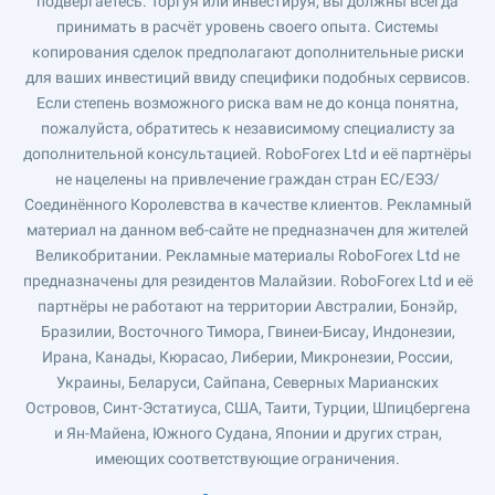
подвергаетесь. Торгуя или инвестируя, вы должны всегда
принимать в расчёт уровень своего опыта. Системы
копирования сделок предполагают дополнительные риски
для ваших инвестиций ввиду специфики подобных сервисов.
Если степень возможного риска вам не до конца понятна,
пожалуйста, обратитесь к независимому специалисту за
дополнительной консультацией. RoboForex Ltd и её партнёры
не нацелены на привлечение граждан стран ЕС/ЕЭЗ/
Соединённого Королевства в качестве клиентов. Рекламный
материал на данном веб-сайте не предназначен для жителей
Великобритании. Рекламные материалы RoboForex Ltd не
предназначены для резидентов Малайзии. RoboForex Ltd и её
партнёры не работают на территории Австралии, Бонэйр,
Бразилии, Восточного Тимора, Гвинеи-Бисау, Индонезии,
Ирана, Канады, Кюрасао, Либерии, Микронезии, России,
Украины, Беларуси, Сайпана, Северных Марианских
Островов, Синт-Эстатиуса, США, Таити, Турции, Шпицбергена
и Ян-Майена, Южного Судана, Японии и других стран,
имеющих соответствующие ограничения.