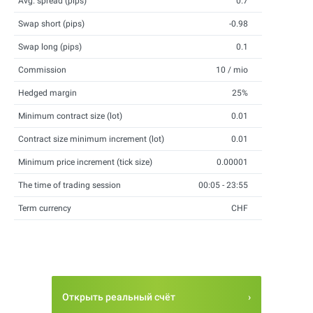
Avg. spread (pips)
0.7
Swap short (pips)
-0.98
Swap long (pips)
0.1
Commission
10 / mio
Hedged margin
25%
Minimum contract size (lot)
0.01
Contract size minimum increment (lot)
0.01
Minimum price increment (tick size)
0.00001
The time of trading session
00:05 - 23:55
Term currency
CHF
Открыть реальный счёт