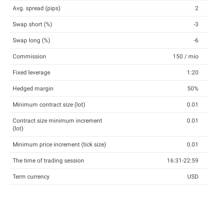
Avg. spread (pips)
2
Swap short (%)
-3
Swap long (%)
-6
Commission
150 / mio
Fixed leverage
1:20
Hedged margin
50%
Minimum contract size (lot)
0.01
Contract size minimum increment
0.01
(lot)
Minimum price increment (tick size)
0.01
The time of trading session
16:31-22:59
Term currency
USD