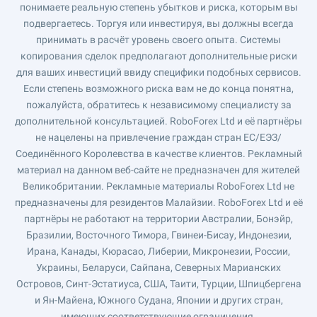
понимаете реальную степень убытков и риска, которым вы
подвергаетесь. Торгуя или инвестируя, вы должны всегда
принимать в расчёт уровень своего опыта. Системы
копирования сделок предполагают дополнительные риски
для ваших инвестиций ввиду специфики подобных сервисов.
Если степень возможного риска вам не до конца понятна,
пожалуйста, обратитесь к независимому специалисту за
дополнительной консультацией. RoboForex Ltd и её партнёры
не нацелены на привлечение граждан стран ЕС/ЕЭЗ/
Соединённого Королевства в качестве клиентов. Рекламный
материал на данном веб-сайте не предназначен для жителей
Великобритании. Рекламные материалы RoboForex Ltd не
предназначены для резидентов Малайзии. RoboForex Ltd и её
партнёры не работают на территории Австралии, Бонэйр,
Бразилии, Восточного Тимора, Гвинеи-Бисау, Индонезии,
Ирана, Канады, Кюрасао, Либерии, Микронезии, России,
Украины, Беларуси, Сайпана, Северных Марианских
Островов, Синт-Эстатиуса, США, Таити, Турции, Шпицбергена
и Ян-Майена, Южного Судана, Японии и других стран,
имеющих соответствующие ограничения.