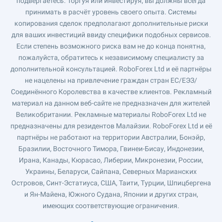
подвергаетесь. Торгуя или инвестируя, вы должны всегда
принимать в расчёт уровень своего опыта. Системы
копирования сделок предполагают дополнительные риски
для ваших инвестиций ввиду специфики подобных сервисов.
Если степень возможного риска вам не до конца понятна,
пожалуйста, обратитесь к независимому специалисту за
дополнительной консультацией. RoboForex Ltd и её партнёры
не нацелены на привлечение граждан стран ЕС/ЕЭЗ/
Соединённого Королевства в качестве клиентов. Рекламный
материал на данном веб-сайте не предназначен для жителей
Великобритании. Рекламные материалы RoboForex Ltd не
предназначены для резидентов Малайзии. RoboForex Ltd и её
партнёры не работают на территории Австралии, Бонэйр,
Бразилии, Восточного Тимора, Гвинеи-Бисау, Индонезии,
Ирана, Канады, Кюрасао, Либерии, Микронезии, России,
Украины, Беларуси, Сайпана, Северных Марианских
Островов, Синт-Эстатиуса, США, Таити, Турции, Шпицбергена
и Ян-Майена, Южного Судана, Японии и других стран,
имеющих соответствующие ограничения.