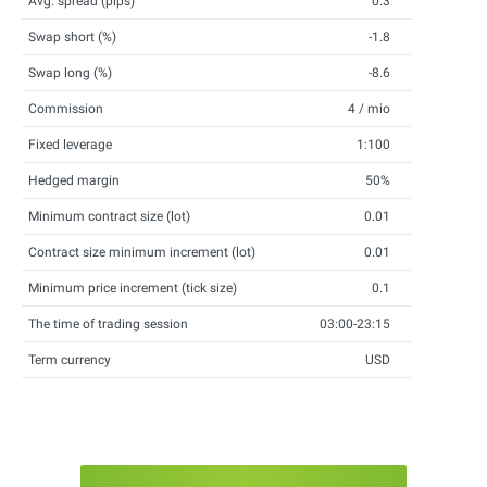
Avg. spread (pips)
0.3
Swap short (%)
-1.8
Swap long (%)
-8.6
Commission
4 / mio
Fixed leverage
1:100
Hedged margin
50%
Minimum contract size (lot)
0.01
Contract size minimum increment (lot)
0.01
Minimum price increment (tick size)
0.1
The time of trading session
03:00-23:15
Term currency
USD