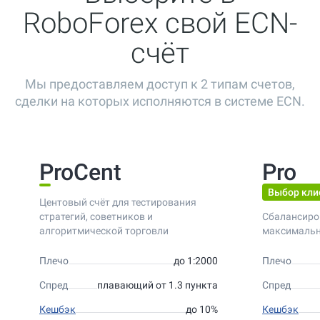
RoboForex свой ECN-
счёт
Мы предоставляем доступ к 2 типам счетов,
сделки на которых исполняются в системе ECN.
ProCent
Pro
Выбор кли
Центовый счёт для тестирования
стратегий, советников и
Сбалансиро
алгоритмической торговли
максимальн
Плечо
до 1:2000
Плечо
Спред
плавающий от 1.3 пункта
Спред
Кешбэк
до 10%
Кешбэк