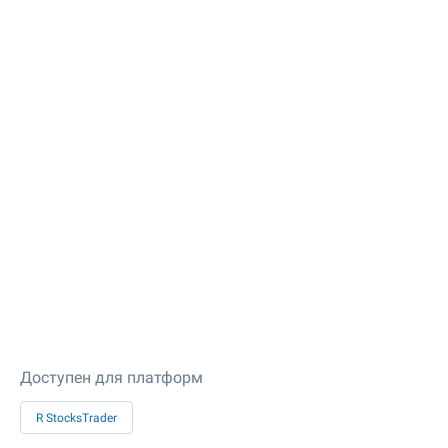
Доступен для платформ
R StocksTrader