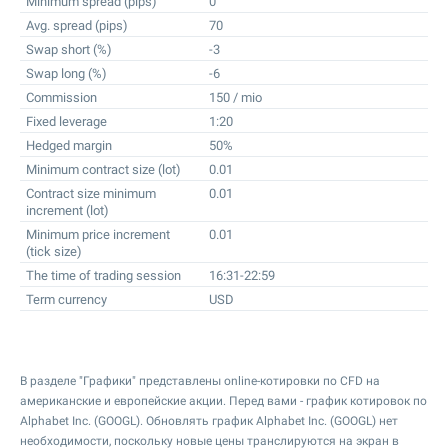
Minimum spread (pips)
0
Avg. spread (pips)
70
Swap short (%)
-3
Swap long (%)
-6
Commission
150 / mio
Fixed leverage
1:20
Hedged margin
50%
Minimum contract size (lot)
0.01
Contract size minimum
0.01
increment (lot)
Minimum price increment
0.01
(tick size)
The time of trading session
16:31-22:59
Term currency
USD
В разделе "Графики" представлены online-котировки по CFD на
американские и европейские акции. Перед вами - график котировок по
Alphabet Inc. (GOOGL). Обновлять график Alphabet Inc. (GOOGL) нет
необходимости, поскольку новые цены транслируются на экран в