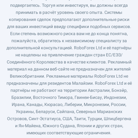
подвергаетесь. Торгуя или инвестируя, вы должны всегда
принимать в расчёт уровень своего опыта. Системы
копирования сделок предполагают дополнительные риски
для ваших инвестиций ввиду специфики подобных сервисов.
Если степень возможного риска вам не до конца понятна,
пожалуйста, обратитесь к независимому специалисту за
дополнительной консультацией. RoboForex Ltd и её партнёры
не нацелены на привлечение граждан стран ЕС/ЕЭЗ/
Соединённого Королевства в качестве клиентов. Рекламный
материал на данном веб-сайте не предназначен для жителей
Великобритании. Рекламные материалы RoboForex Ltd не
предназначены для резидентов Малайзии. RoboForex Ltd и её
партнёры не работают на территории Австралии, Бонэйр,
Бразилии, Восточного Тимора, Гвинеи-Бисау, Индонезии,
Ирана, Канады, Кюрасао, Либерии, Микронезии, России,
Украины, Беларуси, Сайпана, Северных Марианских
Островов, Синт-Эстатиуса, США, Таити, Турции, Шпицбергена
и Ян-Майена, Южного Судана, Японии и других стран,
имеющих соответствующие ограничения.