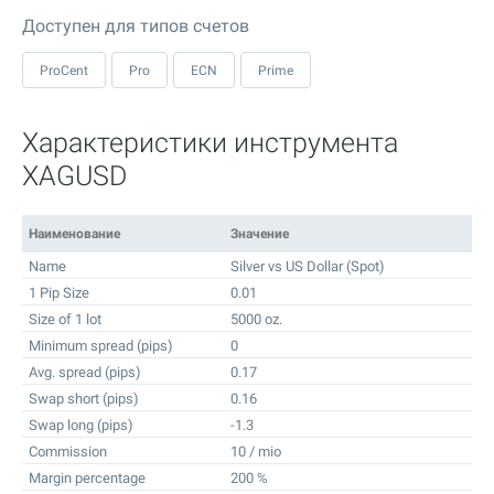
Доступен для типов счетов
ProCent
Pro
ECN
Prime
Характеристики инструмента
XAGUSD
Наименование
Значение
Name
Silver vs US Dollar (Spot)
1 Pip Size
0.01
Size of 1 lot
5000 oz.
Minimum spread (pips)
0
Avg. spread (pips)
0.17
Swap short (pips)
0.16
Swap long (pips)
-1.3
Commission
10 / mio
Margin percentage
200 %