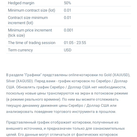
Hedged margin
50%
Minimum contract size (lot)
0.01
Contract size minimum
0.01
increment (lot)
Minimum price increment
0.001
(tick size)
The time of trading session
01:05 - 23:55
Term currency
USD
В разделе "Графики" представлены online-котировки по Gold (XAUUSD),
Silver (XAGUSD). Перед вами - график котировок по Серебро / Доллар
США. Обновлять график Серебро / Доллар США нет необходимости,
поскольку новые цены транслируются на экран в потоковом режиме
(в режиме реального времени). По ним вы можете отслеживать
текущую динамику движения цены Серебро / Доллар США или
анализировать поведение торгового инструмента в прошлом.
Представленный график отображает котировки, полученные из
внешнего источника, и предназначен только для ознакомительных
целей. Его данные могут отличаться от фактических котировок