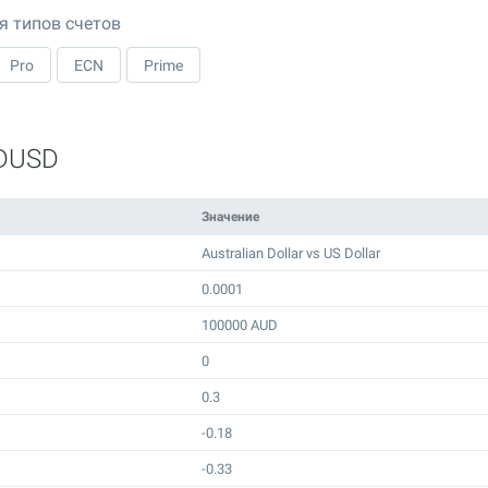
я типов счетов
Pro
ECN
Prime
UDUSD
Значение
Australian Dollar vs US Dollar
0.0001
100000 AUD
0
0.3
-0.18
-0.33