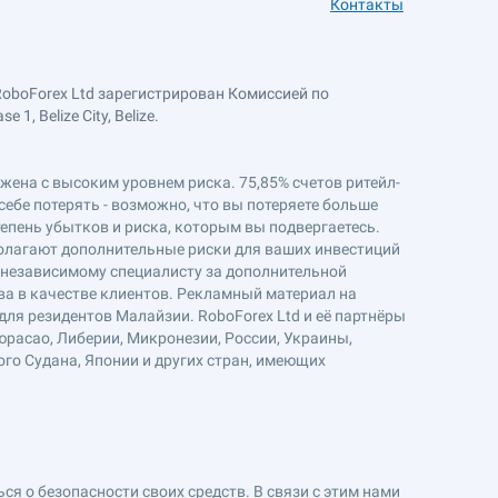
Контакты
RoboForex Ltd зарегистрирован Комиссией по
, Belize City, Belize.
ряжена с высоким уровнем риска. 75,85% счетов ритейл-
себе потерять - возможно, что вы потеряете больше
епень убытков и риска, которым вы подвергаетесь.
полагают дополнительные риски для ваших инвестиций
к независимому специалисту за дополнительной
ва в качестве клиентов. Рекламный материал на
ля резидентов Малайзии. RoboForex Ltd и её партнёры
юрасао, Либерии, Микронезии, России, Украины,
ого Судана, Японии и других стран, имеющих
я о безопасности своих средств. В связи с этим нами