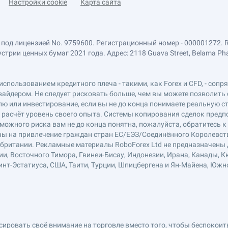
Настройки cookie
Карта сайта
 под лицензией No. 9759600. Регистрационный номер - 000001272. 
ии ценных бумаг 2021 года. Адрес: 2118 Guava Street, Belama Phase 1
использованием кредитного плеча - такими, как Forex и CFD, - соп
вайдером. Не следует рисковать больше, чем вы можете позволить 
ю или инвестирование, если вы не до конца понимаете реальную ст
в расчёт уровень своего опыта. Системы копирования сделок пред
можного риска вам не до конца понятна, пожалуйста, обратитесь 
лены на привлечение граждан стран ЕС/ЕЭЗ/Соединённого Королевст
обритании. Рекламные материалы RoboForex Ltd не предназначены д
ии, Восточного Тимора, Гвинеи-Бисау, Индонезии, Ирана, Канады, К
нт-Эстатиуса, США, Таити, Турции, Шпицбергена и Ян-Майена, Южн
ровать своё внимание на торговле вместо того, чтобы беспокоитьс