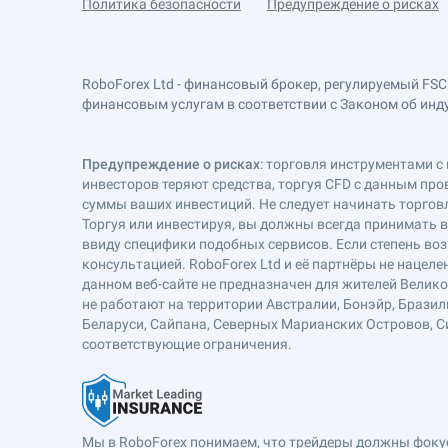
Политика безопасности
Предупреждение о рисках
RoboForex Ltd - финансовый брокер, регулируемый FSC
финансовым услугам в соответствии с Законом об индустр
Предупреждение о рисках
: торговля инструментами с 
инвесторов теряют средства, торгуя CFD с данным про
суммы ваших инвестиций. Не следует начинать торговл
Торгуя или инвестируя, вы должны всегда принимать 
ввиду специфики подобных сервисов. Если степень воз
консультацией. RoboForex Ltd и её партнёры не наце
данном веб-сайте не предназначен для жителей Велик
не работают на территории Австралии, Бонэйр, Бразил
Беларуси, Сайпана, Северных Марианских Островов, Си
соответствующие ограничения.
Мы в RoboForex понимаем, что трейдеры должны фокуси