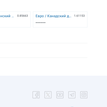
Евро / Британский фунт
Евро / Канадский доллар
0.85663
1.61153
------