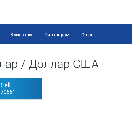
Клиентам
Партнёрам
О нас
лар / Доллар США
Sell
.70651