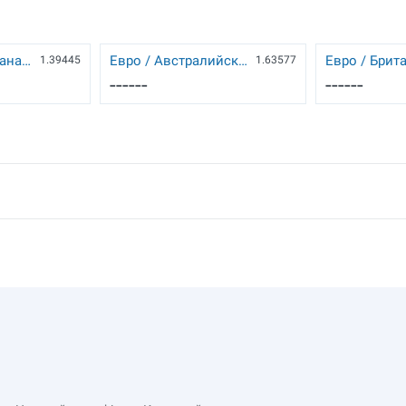
Доллар США / Канадский доллар
Евро / Австралийский доллар
1.39445
1.63577
------
------