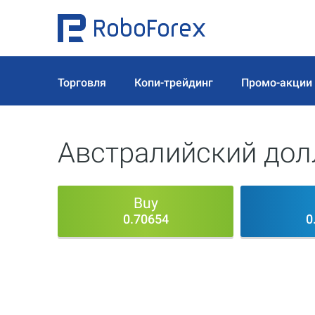
Торговля
Копи-трейдинг
Промо-акции
Австралийский дол
Buy
0.70654
0