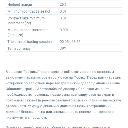
Hedged margin
25%
Minimum contract size (lot)
0.01
Contract size minimum
0.01
increment (lot)
Minimum price increment
0.001
(tick size)
The time of trading session
00:05 - 23:55
Term currency
JPY
В разделе "Графики" представлены online-котировки по основным
валютным парам, которые торгуются на Форекс. Перед вами - график
котировок по валютной паре Австралийский доллар / Японская иена.
Обновлять график Австралийский доллар / Японская иена нет
необходимости, поскольку новые цены транслируются на экран в
потоковом режиме (в режиме реального времени). По ним вы можете
отслеживать текущую динамику движения цены Австралийский
доллар / Японская иена или анализировать поведение торгового
инструмента в прошлом.
Представленный график отображает котировки, полученные из