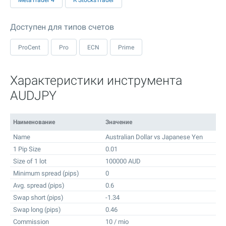
MetaTrader 4
R StocksTrader
Доступен для типов счетов
ProCent
Pro
ECN
Prime
Характеристики инструмента
AUDJPY
Наименование
Значение
Name
Australian Dollar vs Japanese Yen
1 Pip Size
0.01
Size of 1 lot
100000 AUD
Minimum spread (pips)
0
Avg. spread (pips)
0.6
Swap short (pips)
-1.34
Swap long (pips)
0.46
Commission
10 / mio