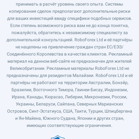
принимать в расчёт уровень своего опыта. Системы
копирования сделок предполагают дополнительные риски
для ваших инвестиций ввиду специфики подобных сервисов.
Если степень возможного риска вам не до конца понятна,
пожалуйста, обратитесь к независимому специалисту за
дополнительной консультацией. RoboForex Ltd и её партнёры
не нацелены на привлечение граждан стран ЕС/ЕЭЗ/
Соединённого Королевства в качестве клиентов. Рекламный
материал на данном веб-сайте не предназначен для жителей
Великобритании. Рекламные материалы RoboForex Ltd не
предназначены для резидентов Малайзии. RoboForex Ltd и её
партнёры не работают на территории Австралии, Бонэйр,
Бразилии, Восточного Тимора, Гвинеи-Бисау, Индонезии,
Ирана, Канады, Кюрасао, Либерии, Микронезии, России,
Украины, Беларуси, Сайпана, Северных Марианских
Островов, Синт-Эстатиуса, США, Таити, Турции, Шпицбергена
и Ян-Майена, Южного Судана, Японии и других стран,
имеющих соответствующие ограничения.