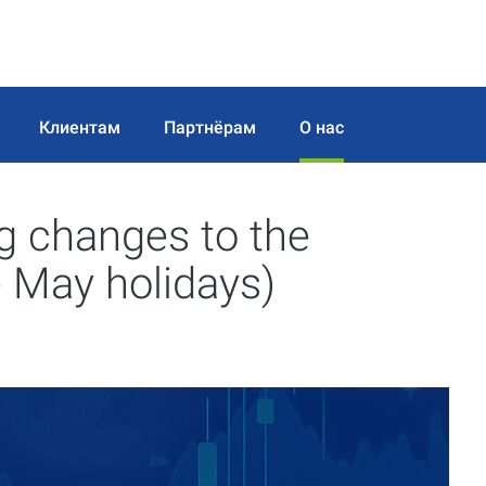
Клиентам
Партнёрам
О нас
 changes to the
e May holidays)