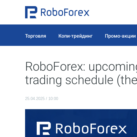
Торговля
Копи-трейдинг
Промо-акции
RoboForex: upcoming
trading schedule (th
25.04.2025 / 10:00