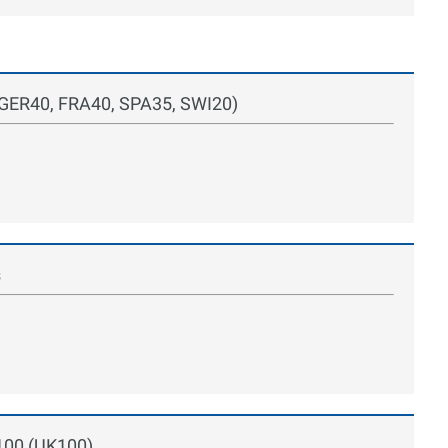
 (GER40, FRA40, SPA35, SWI20)
s
E100 (UK100)