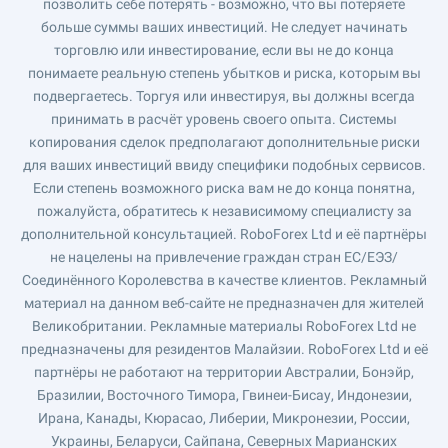
позволить себе потерять - возможно, что вы потеряете
больше суммы ваших инвестиций. Не следует начинать
торговлю или инвестирование, если вы не до конца
понимаете реальную степень убытков и риска, которым вы
подвергаетесь. Торгуя или инвестируя, вы должны всегда
принимать в расчёт уровень своего опыта. Системы
копирования сделок предполагают дополнительные риски
для ваших инвестиций ввиду специфики подобных сервисов.
Если степень возможного риска вам не до конца понятна,
пожалуйста, обратитесь к независимому специалисту за
дополнительной консультацией. RoboForex Ltd и её партнёры
не нацелены на привлечение граждан стран ЕС/ЕЭЗ/
Соединённого Королевства в качестве клиентов. Рекламный
материал на данном веб-сайте не предназначен для жителей
Великобритании. Рекламные материалы RoboForex Ltd не
предназначены для резидентов Малайзии. RoboForex Ltd и её
партнёры не работают на территории Австралии, Бонэйр,
Бразилии, Восточного Тимора, Гвинеи-Бисау, Индонезии,
Ирана, Канады, Кюрасао, Либерии, Микронезии, России,
Украины, Беларуси, Сайпана, Северных Марианских