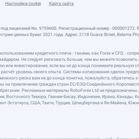
Настройки cookie
Карта сайта
 под лицензией No. 9759600. Регистрационный номер - 000001272. 
ии ценных бумаг 2021 года. Адрес: 2118 Guava Street, Belama Phase 1
использованием кредитного плеча - такими, как Forex и CFD, - соп
вайдером. Не следует рисковать больше, чем вы можете позволить 
ю или инвестирование, если вы не до конца понимаете реальную ст
в расчёт уровень своего опыта. Системы копирования сделок пред
можного риска вам не до конца понятна, пожалуйста, обратитесь 
лены на привлечение граждан стран ЕС/ЕЭЗ/Соединённого Королевст
обритании. Рекламные материалы RoboForex Ltd не предназначены д
ии, Восточного Тимора, Гвинеи-Бисау, Индонезии, Ирана, Канады, К
нт-Эстатиуса, США, Таити, Турции, Шпицбергена и Ян-Майена, Южн