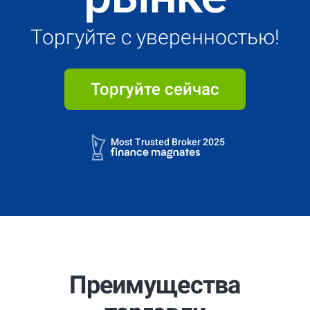
Торгуйте с уверенностью!
Торгуйте сейчас
4.7
4.9
Most Trusted Broker 2025
4.7
4.9
Most Trusted Broker 2025
Преимущества
4.7
4.9