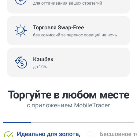
для оттачивания ваших стратегий
swap
Торговля Swap-Free
без комиссий за перенос позиций на ночь
cashback
Кэшбек
до 10%
Торгуйте в любом месте
с приложением MobileTrader
ля золота,
Бесшовное торговое
П