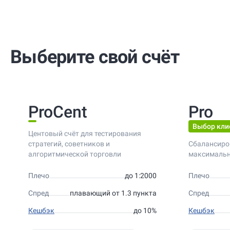
Выберите свой счёт
ProCent
Pro
Выбор кли
Центовый счёт для тестирования
стратегий, советников и
Сбалансиро
алгоритмической торговли
максимальн
Плечо
до 1:2000
Плечо
Спред
плавающий от 1.3 пункта
Спред
Кешбэк
до 10%
Кешбэк