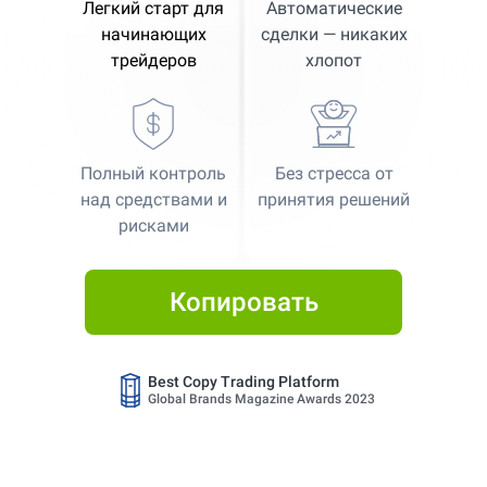
Легкий старт для
Автоматические
начинающих
сделки — никаких
трейдеров
хлопот
Best Copy Trading Platform
Полный контроль
Без стресса от
Global Brands Magazine Awards 2023
над средствами и
принятия решений
рисками
Best Copy Trading Platform 2025
Global Brands Magazine Awards
Копировать
Best Copy Trading Broker 2024
Professional Trader Awards 2024
Best Copy Trading Platform
Global Brands Magazine Awards 2023
Best Copy Trading Platform 2025
Global Brands Magazine Awards