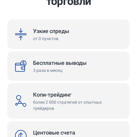
торговли
spreads
Узкие спреды
от 0 пунктов
withdrawals
Бесплатные выводы
3 раза в месяц
Копи-трейдинг
copy
более 2 000 стратегий от опытных
трейдеров
cent
Центовые счета