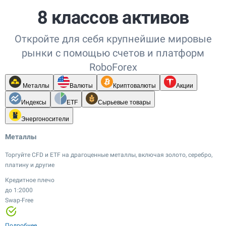
8 классов активов
Откройте для себя крупнейшие мировые
рынки с помощью счетов и платформ
RoboForex
Металлы
Валюты
Криптовалюты
Акции
Индексы
ETF
Сырьевые товары
Энергоносители
Металлы
Торгуйте CFD и ETF на драгоценные металлы, включая золото, серебро,
платину и другие
Кредитное плечо
до 1:2000
Swap-Free
Кредитное плечо
Кредитное плечо
Кредитное плечо
до 1:20
до 1:100
до 1:2000
Кредитное плечо
Кредитное плечо
Узкие спреды
Узкие спреды
Swap-Free
до 1:500
до 1:20
Кредитное плечо
Кредитное плечо
Подробнее