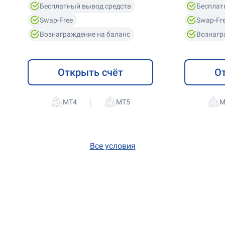
Бесплатный вывод средств
Бесплат
Swap-Free
Swap-Fr
Вознаграждение на баланс
Вознагр
Открыть счёт
О
|
Все условия