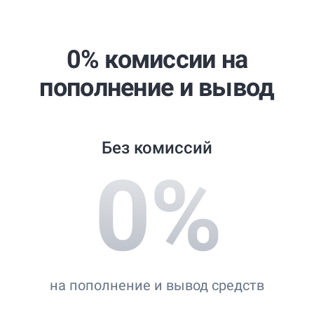
Best Copy Trading Broker 2024
Professional Trader Awards 2024
0% комиссии на
Best Copy Trading Platform
пополнение и вывод
Global Brands Magazine Awards 2023
Без комиссий
0
%
на пополнение и вывод средств