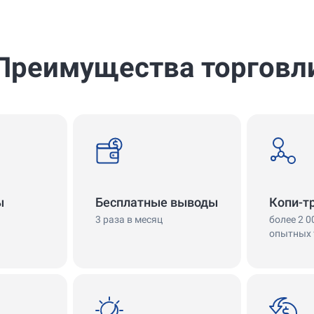
Преимущества торговл
withdrawals
copy
ы
Бесплатные выводы
Копи-т
3 раза в месяц
более 2 0
опытных 
swap
cashback