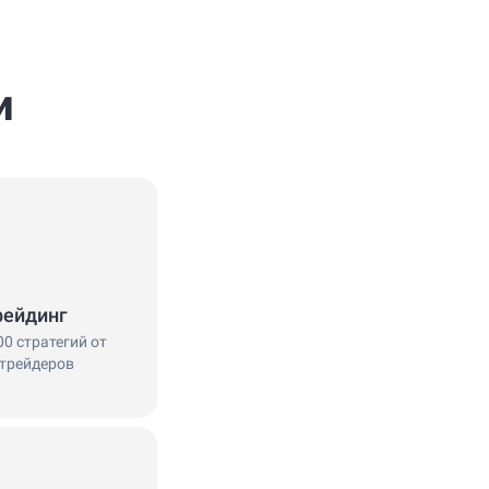
и
рейдинг
00 стратегий от
трейдеров