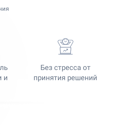
ния
ль
Без стресса от
 и
принятия решений