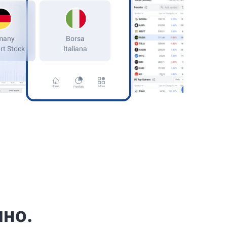
Все доступные платформы
Germany
kfurt Stock
Home
More
Portfolio
мно.