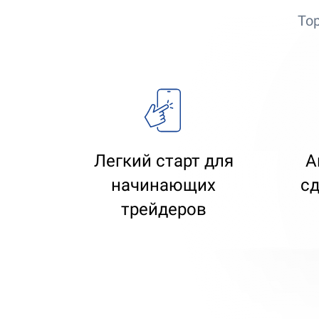
То
Легкий старт для
А
начинающих
сд
трейдеров