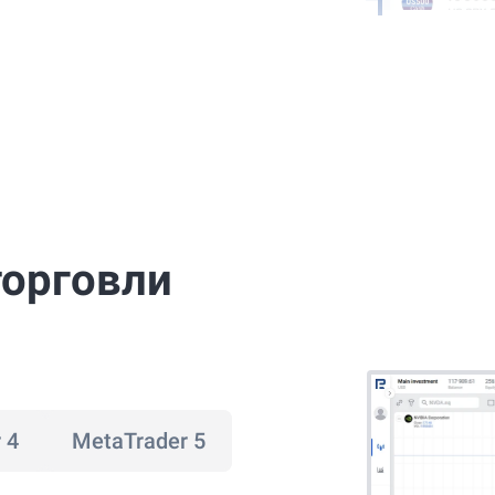
торговли
 4
MetaTrader 5