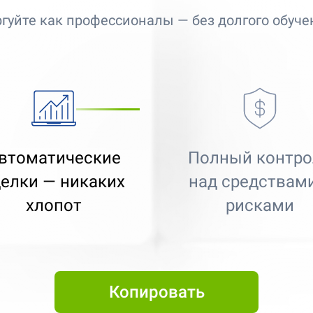
ргуйте как профессионалы — без долгого обуче
втоматические
Полный контро
елки — никаких
над средствами
Best Copy Trading Platform
хлопот
рисками
Global Brands Magazine Awards 2023
Best Copy Trading Platform 2025
Global Brands Magazine Awards
Копировать
Best Copy Trading Broker 2024
Professional Trader Awards 2024