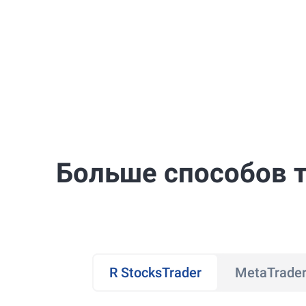
Больше способов 
R StocksTrader
MetaTrader