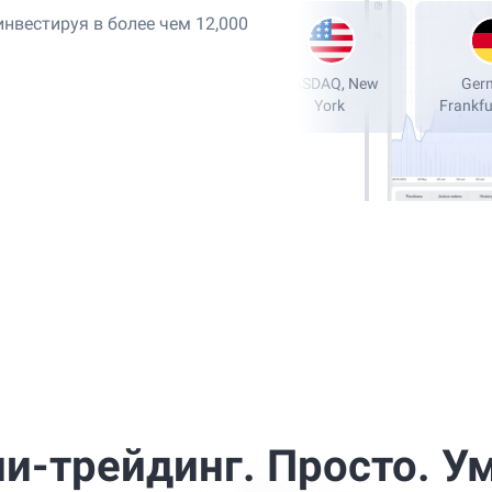
нвестируя в более чем 12,000
London Stock
NASDAQ, New
Exchange, LSE
York
Fran
и-трейдинг. Просто. У