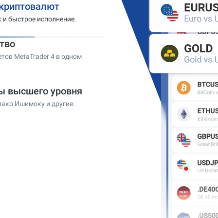
 криптовалют
 и быстрое исполнение.
тво
етов MetaTrader 4 в одном
ы высшего уровня
ако Ишимоку и другие.