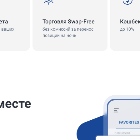
ета
Торговля Swap-Free
Кэшбе
я ваших
без комиссий за перенос
до 10%
позиций на ночь
месте