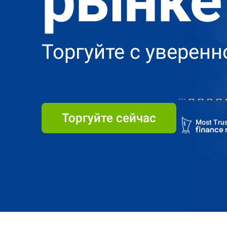
рынке
Торгуйте с уверенн
4.7
Most Trus
Торгуйте сейчас
4.7
Most Trus
4.7