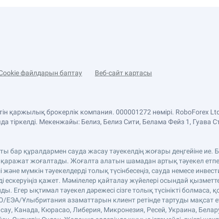
Cookie файлдарын баптау
Веб-сайт картасы
етін қаржылық брокерлік компания. 000001272 нөмірі. RoboForex 
 тіркелді. Мекенжайы: Белиз, Белиз Сити, Белама Фейз 1, Гуава С
аты бар құралдармен сауда жасау тәуекелдің жоғары деңгейіне ие
 қаражат жоғалтады. Жоғалта алатын шамадан артық тәуекел етпе
және мүмкін тәуекелдерді толық түсінбесеңіз, сауда немесе инве
ді ескеруіңіз қажет. Мәмілелер қайталау жүйелері осындай қызмет
. Егер ықтимал тәуекел дәрежесі сізге толық түсінікті болмаса, қ
ЕО/ЕЭА/Ұлыбритания азаматтарын клиент ретінде тартуды мақсат етп
сау, Канада, Кюрасао, Либерия, Микронезия, Ресей, Украина, Белар