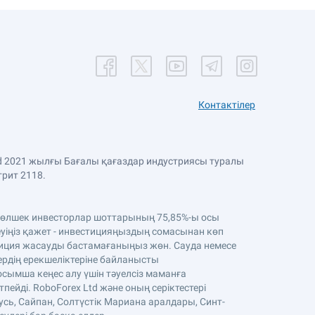
Контактілер
Ltd 2021 жылғы Бағалы қағаздар индустриясы туралы
трит 2118.
. Бөлшек инвесторлар шоттарының 75,85%-ы осы
уіңіз қажет - инвестицияңыздың сомасынан көп
стиция жасауды бастамағаныңыз жөн. Сауда немесе
тердің ерекшеліктеріне байланысты
осымша кеңес алу үшін тәуелсіз маманға
ейді. RoboForex Ltd және оның серіктестері
усь, Сайпан, Солтүстік Мариана аралдары, Синт-