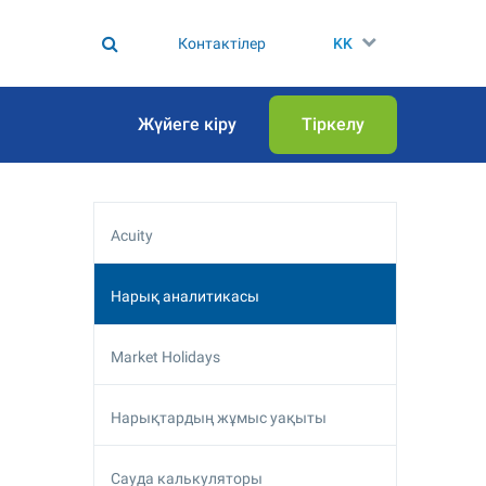
Контактілер
KK
Жүйеге кіру
Тіркелу
Acuity
Нарық аналитикасы
Market Holidays
Нарықтардың жұмыс уақыты
Сауда калькуляторы