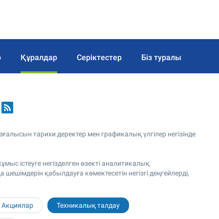
р
Құралдар
Серіктестер
Біз туралы
у
алысын тарихи деректер мен графикалық үлгілер негізінде
мыс істеуге негізделген өзекті аналитикалық
 шешімдерін қабылдауға көмектесетін негізгі деңгейлерді,
Акциялар
Техникалық талдау