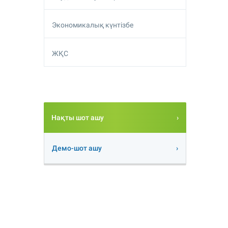
Экономикалық күнтізбе
ЖҚС
Нақты шот ашу
Демо-шот ашу