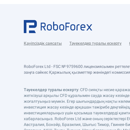
Қауіпсіздік саясаты
Тәуекелдер туралы ескерту
RoboForex Ltd - FSC № 9759600 лицензиясымен реттел
заңға сәйкес Қаржылық қызметтер жөніндегі комиссияда
Тәуекелдер туралы ескерту
: CFD сияқты несие қараж
жеткізуші арқылы CFD құралымен сауда жасау кезінде
жоғалтуыңыз мүмкін. Егер шығындардың нақты көлемі 
инвестиция жасау кезінде әрқашан тәжірибе деңгейіңіз
инвестицияларыңыз үшін қосымша тәуекелдерді қамтиды
хабарласыңыз. RoboForex Ltd және оның серіктестері 
Австралия, Бонэйр, Бразилия, Шығыс Тимор, Гвинея-Би