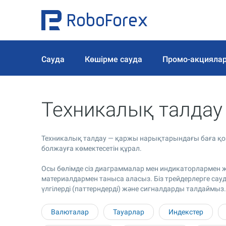
Сауда
Көшірме сауда
Промо-акцияла
Техникалық талда
Техникалық талдау — қаржы нарықтарындағы баға қозғ
болжауға көмектесетін құрал.
Осы бөлімде сіз диаграммалар мен индикаторлармен жұ
материалдармен таныса аласыз. Біз трейдерлерге сауда
үлгілерді (паттерндерді) және сигналдарды талдаймыз.
Валюталар
Тауарлар
Индекстер