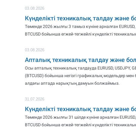
03.08.2026
Күнделікті техникалық талдау және 
Төменде 2026 жылғы 3 тамыз күніне арналған EURUSD,
BTCUSD бойынша егжей-тегжейлі күнделікті техникалық
03.08.2026
Апталық техникалық талдау және бо
Осы апталық техникалық талдауда EURUSD, USDJPY, GBP
(BTCUSD) бойынша негізгі графикалық модельдер мен
алдағы аптада нарықтың дамуын болжаймыз.
31.07.2026
Күнделікті техникалық талдау және 
Төменде 2026 жылғы 31 шілде күніне арналған EURUSD,
BTCUSD бойынша егжей-тегжейлі күнделікті техникалық