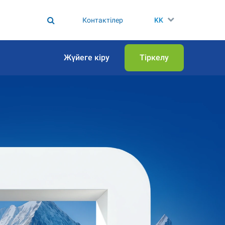
Контактілер
KK
Жүйеге кіру
Тіркелу