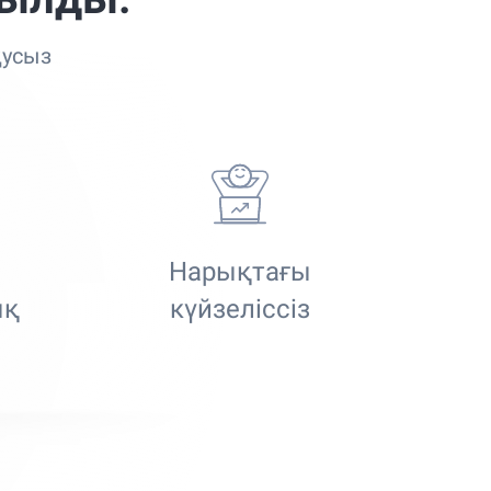
қусыз
Нарықтағы
ық
күйзеліссіз