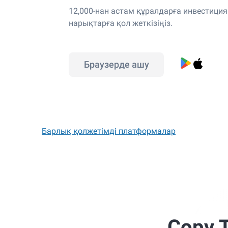
12,000-нан астам құралдарға инвестици
нарықтарға қол жеткізіңіз.
Браузерде ашу
Барлық қолжетімді платформалар
Copy 