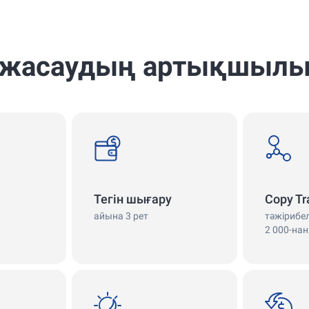
 жасаудың артықшыл
withdrawals
copy
Тегін шығару
Copy Tr
айына 3 рет
тәжірибе
2 000-нан
swap
cashback