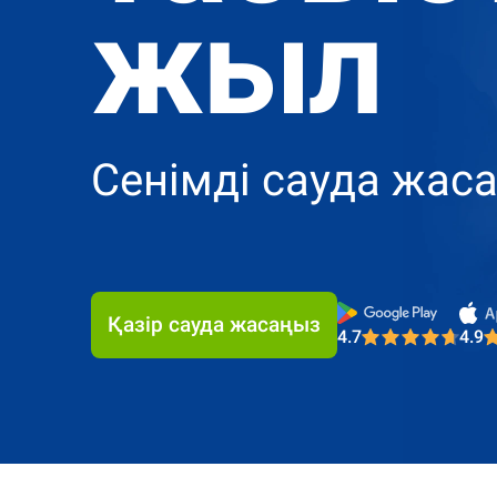
жыл
Сенімді сауда жас
4.7
4.9
Most Trusted Br
Қазір сауда жасаңыз
4.7
4.9
Most Trusted Br