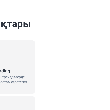
ықтары
ading
лі трейдерлерден
 астам стратегия