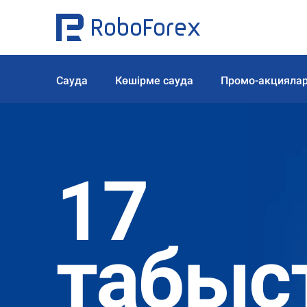
Сауда
Көшірме сауда
Промо-акцияла
17
табыс