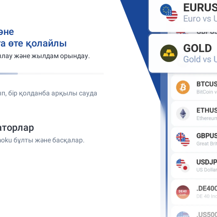
әне
а өте қолайлы
ылау және жылдам орындау.
п, бір қолданба арқылы сауда
аторлар
oku бұлты және басқалар.