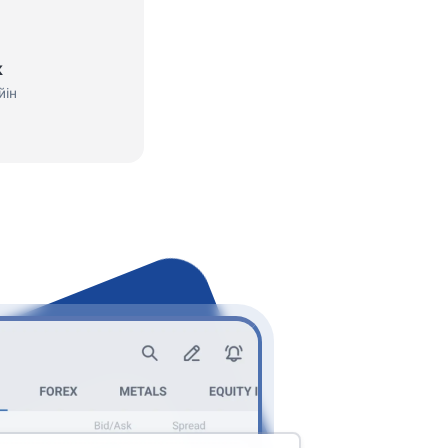
к
йін