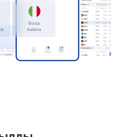
Borsa
Italiana
ermany
kfurt Stock
Home
More
Portfolio
қылды.