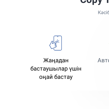
Кәсі
Жаңадан
Авт
бастаушылар үшін
оңай бастау