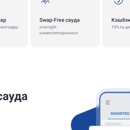
тар
Swap-Free сауда
Кэшбэ
жетілдіру
overnight
10%-ға де
комиссияларынсыз
сауда