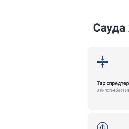
4.7
4.9
Сауда
spreads
Тар спредтер
0 пипстен бастап
cent