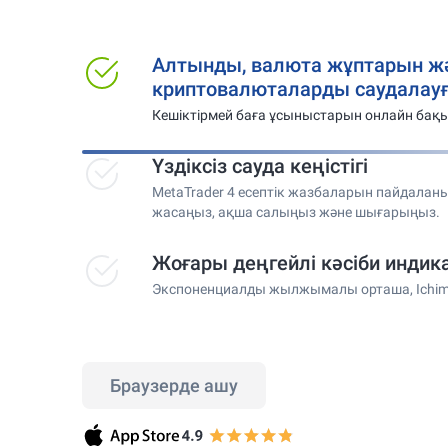
Алтынды, валюта жұптарын ж
криптовалюталарды саудалауғ
Кешіктірмей баға ұсыныстарын онлайн бақ
Үздіксіз сауда кеңістігі
MetaTrader 4 есептік жазбаларын пайдаланы
жасаңыз, ақша салыңыз және шығарыңыз.
Жоғары деңгейлі кәсіби индик
Экспоненциалды жылжымалы орташа, Ichim
Браузерде ашу