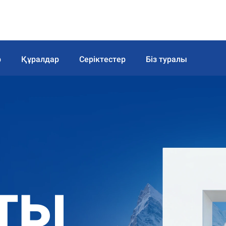
р
Құралдар
Серіктестер
Біз туралы
ты