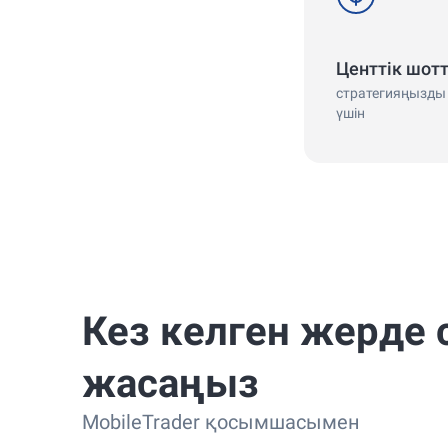
Центтік шот
стратегияңызды 
үшін
Кез келген жерде 
жасаңыз
MobileTrader қосымшасымен