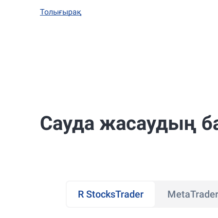
Толығырақ
Сауда жасаудың б
R StocksTrader
MetaTrader