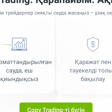
би трейдерлер сияқты сауда жасаңыз – ұзақ о
оматтандырылған
Қаражат пен
сауда, еш
тәуекелді тол
қиындықсыз
бақылау
Best Copy Trading Platform
Global Brands Magazine Awards 2023
Best Copy Trading Platform 2025
Global Brands Magazine Awards
Copy Trading-ті бүгін