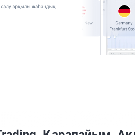
я салу арқылы жаһандық
London Stock
NASDAQ, New
G
Exchange, LSE
York
Fran
Trading. Қарапайым. А