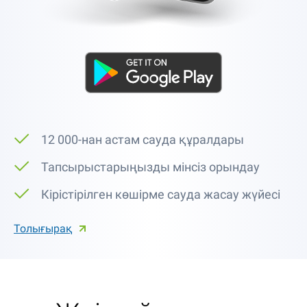
12 000-нан астам сауда құралдары
Тапсырыстарыңызды мінсіз орындау
Кірістірілген көшірме сауда жасау жүйесі
Толығырақ