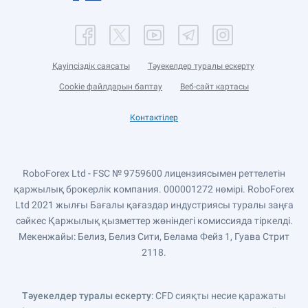
Қауіпсіздік саясаты
Тәуекелдер туралы ескерту
Cookie файлдарын баптау
Веб-сайт картасы
Контактілер
RoboForex Ltd - FSC № 9759600 лицензиясымен реттелетін
қаржылық брокерлік компания. 000001272 нөмірі. RoboForex
Ltd 2021 жылғы Бағалы қағаздар индустриясы туралы заңға
сәйкес Қаржылық қызметтер жөніндегі комиссияда тіркелді.
Мекенжайы: Белиз, Белиз Сити, Белама Фейз 1, Гуава Стрит
2118.
Тәуекелдер туралы ескерту
: CFD сияқты несие қаражаты