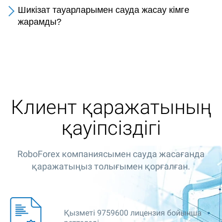
Шикізат тауарларымен сауда жасау кімге
жарамды?
Клиент қаражатының
қауіпсіздігі
RoboForex компаниясымен сауда жасағанда
қаражатыңыз толығымен қорғалған.
Қызметі 9759600 лицензия бойынша