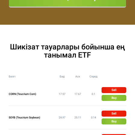
Шикізат тауарлары бойынша ең
танымал ETF
Белгі
Бид
Аск
Спред
Sell
CORN (Teucrium Corn)
17.57
17.67
0.1
Buy
Sell
SOYB (Teucrium Soybean)
24.97
25.11
0.14
Buy