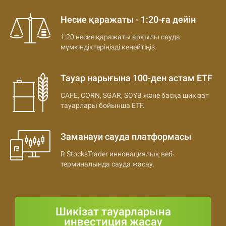
Несие қаражаты - 1:20-ға дейін
1:20 несие қаражаты арқылы сауда
мүмкіндіктеріңізді кеңейтіңіз.
Тауар нарығына 100-ден астам ETF
CAFE, CORN, SGAR, SOYB және басқа шикізат
тауарлары бойынша ETF.
Заманауи сауда платформасы
R StocksTrader инновациялық веб-
терминалында сауда жасау.
Шикізат тауарларына
инвестиция жасау