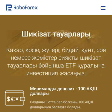
Шикізат тауарлары
Какао, кофе, жүгері, бидай, қант, соя
немесе жемістер сияқты шикізат
тауарлары бойынша ETF құралына
инвестиция жасаңыз.
Минималды депозит - 100 АҚШ
доллары
Сауданы шотта бар болғаны 100 АҚШ
долларымен бастауға болады.