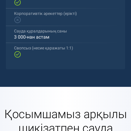
Корпоративтік әрекеттер (ерікті)
Сауда құралдарының саны
3 000-нан астам
Свопсыз (несие қаражаты 1:1)
Қосымшамыз арқылы
шикізатпен сауда