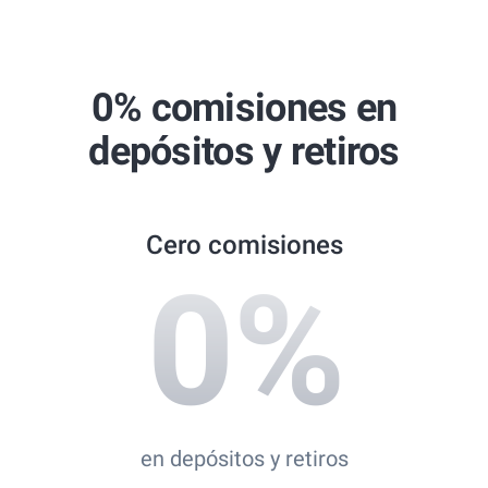
Global Brands Magazine Awards
Best Copy Trading Broker 2024
Professional Trader Awards 2024
0% comisiones en
Best Copy Trading Platform
depósitos y retiros
Global Brands Magazine Awards 2023
Cero comisiones
0
%
en depósitos y retiros