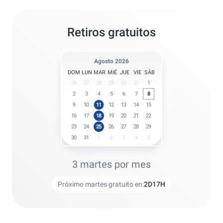
Retiros gratuitos
Agosto 2026
DOM
LUN
MAR
MIÉ
JUE
VIE
SÁB
26
27
28
29
30
31
1
2
3
4
5
6
7
8
9
10
11
12
13
14
15
16
17
18
19
20
21
22
23
24
25
26
27
28
29
30
31
1
2
3
4
5
3 martes por mes
Próximo martes gratuito en:
2
D
17
H