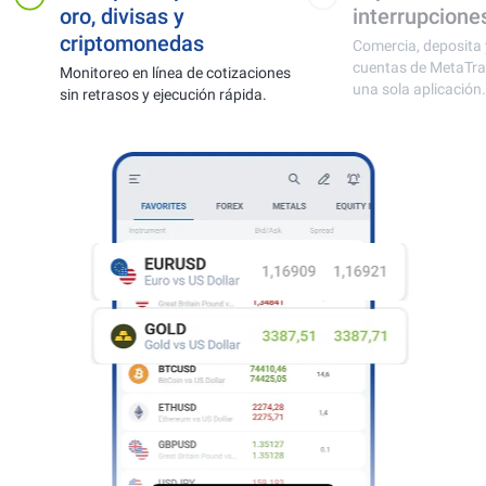
s y
interrupciones
edas
Comercia, deposita y retira usando
cuentas de MetaTrader 4 desde
ínea de cotizaciones
una sola aplicación.
ejecución rápida.