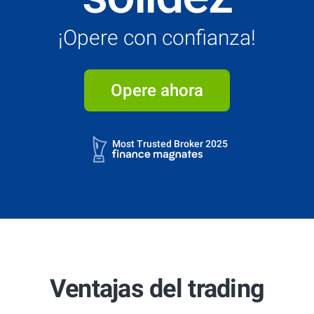
¡Opere con confianza!
Opere ahora
4.7
4.9
Most Trusted Broker 2025
4.7
4.9
Most Trusted Broker 2025
Ventajas del trading
4.7
4.9