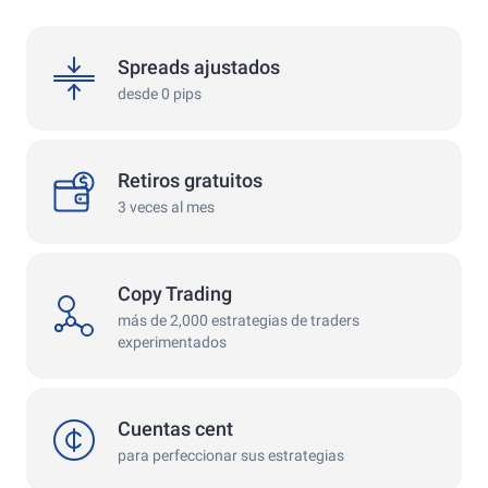
spreads
Spreads ajustados
desde 0 pips
withdrawals
Retiros gratuitos
3 veces al mes
Copy Trading
copy
más de 2,000 estrategias de traders
experimentados
cent
Cuentas cent
para perfeccionar sus estrategias