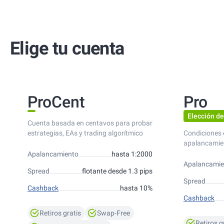
Elige tu cuenta
ProCent
Pro
Elección de
Cuenta basada en centavos para probar
estrategias, EAs y trading algorítmico
Condiciones 
apalancamie
Apalancamiento
hasta 1:2000
Apalancamie
Spread
flotante desde 1.3 pips
Spread
Cashback
hasta 10%
Cashback
Retiros gratis
Swap-Free
Retiros g