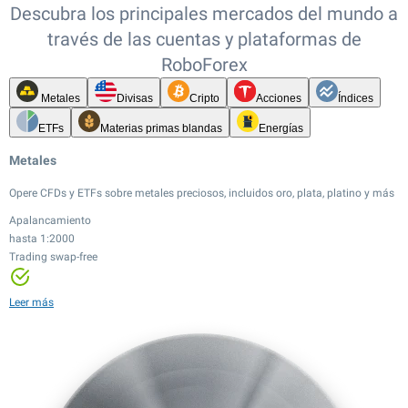
Descubra los principales mercados del mundo a
través de las cuentas y plataformas de
RoboForex
Metales
Divisas
Cripto
Acciones
Índices
ETFs
Materias primas blandas
Energías
Metales
Opere CFDs y ETFs sobre metales preciosos, incluidos oro, plata, platino y más
Apalancamiento
hasta 1:2000
Trading swap-free
Apalancamiento
Apalancamiento
Apalancamiento
hasta 1:2000
hasta 1:20
hasta 1:100
Trading swap-free
Apalancamiento
Apalancamiento
Leer más
Spreads ajustados
Spreads ajustados
hasta 1:500
hasta 1:20
Apalancamiento
Apalancamiento
Trading 24/7
Spreads ajustados
hasta 1:20
hasta 1:100
Más de 12,000 instrumentos
Spreads ajustados