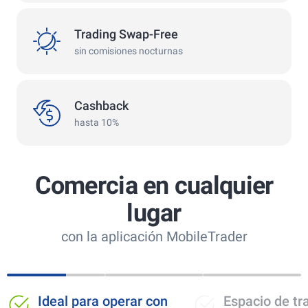
swap
Trading Swap-Free
sin comisiones nocturnas
сashback
Cashback
hasta 10%
Comercia en cualquier
lugar
con la aplicación MobileTrader
 operar con
Espacio de trading sin