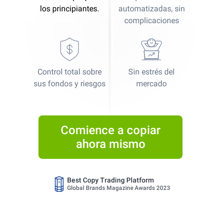
los principiantes.
automatizadas, sin
complicaciones
Control total sobre
Sin estrés del
Best Copy Trading Platform
sus fondos y riesgos
mercado
Global Brands Magazine Awards 2023
Best Copy Trading Platform 2025
Global Brands Magazine Awards
Comience a copiar
ahora mismo
Best Copy Trading Broker 2024
Professional Trader Awards 2024
Best Copy Trading Platform
Global Brands Magazine Awards 2023
Best Copy Trading Platform 2025