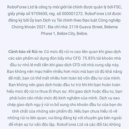
RoboForex Ltd là công ty môi giới tài chính được quản lý bởi FSC,
giấy phép số 9759600, reg. số 000001272. RoboForex Ltd được
đăng ký bởi Ủy ban Dịch vụ Tài chính theo Đạo luật Công nghiệp
Chứng khoán 2021. Địa chỉ nhà: 2118 Guava Street, Belama
Phase 1, Belize City, Belize.
Cảnh báo về Rủi ro
: Có mức độ rủi ro cao liên quan khi giao dịch
các sản phẩm sử dụng đòn bẩy như CFD. 75.85% tài khoản nhà
đầu tư nhỏ lẻ mất tiền khi giao dịch CFD với nhà cung cấp này.
Bạn không nên mạo hiểm nhiều hơn mức mà bạn có đủ khả năng
để mất, bạn có thể mất nhiều hơn toàn bộ vốn đầu tư của mình.
Bạn không nên giao dịch hoặc đầu tư trừ khi khi bạn hoàn toàn
hiểu mức độ rủi ro thua lỗ thực sự. Khi giao dịch hoặc đầu tư, bạn
phải luôn cân nhắc mức độ kinh nghiệm của mình. Dịch vụ sao
chép giao dịch ngụ ý rủi ro bổ sung cho khoản đầu tư của bạn do
tính chất của những sản phẩm đó. Nếu bạn chưa hiểu rõ về
những rủi ro liên quan, vui lòng đăng ký với chuyên gia bên ngoài
để nhận sự tư vấn độc lập. RoboForex Ltd và các đối tác không