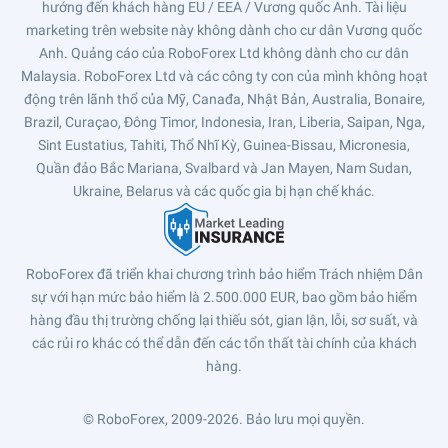
hướng đến khách hàng EU / EEA / Vương quốc Anh. Tài liệu
marketing trên website này không dành cho cư dân Vương quốc
Anh. Quảng cáo của RoboForex Ltd không dành cho cư dân
Malaysia. RoboForex Ltd và các công ty con của mình không hoạt
động trên lãnh thổ của Mỹ, Canađa, Nhật Bản, Australia, Bonaire,
Brazil, Curaçao, Đông Timor, Indonesia, Iran, Liberia, Saipan, Nga,
Sint Eustatius, Tahiti, Thổ Nhĩ Kỳ, Guinea-Bissau, Micronesia,
Quần đảo Bắc Mariana, Svalbard và Jan Mayen, Nam Sudan,
Ukraine, Belarus và các quốc gia bị hạn chế khác.
RoboForex đã triển khai chương trình bảo hiểm Trách nhiệm Dân
sự với hạn mức bảo hiểm là 2.500.000 EUR, bao gồm bảo hiểm
hàng đầu thị trường chống lại thiếu sót, gian lận, lỗi, sơ suất, và
các rủi ro khác có thể dẫn đến các tổn thất tài chính của khách
hàng.
© RoboForex, 2009-2026.
Bảo lưu mọi quyền.