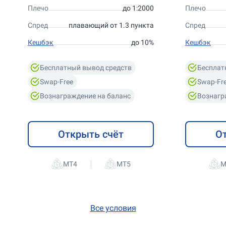
Плечо
до 1:2000
Плечо
Спред
плавающий от 1.3 пункта
Спред
Кешбэк
до 10%
Кешбэк
Бесплатный вывод средств
Бесплат
Swap-Free
Swap-Fr
Вознаграждение на баланс
Вознагр
Открыть счёт
О
|
Все условия