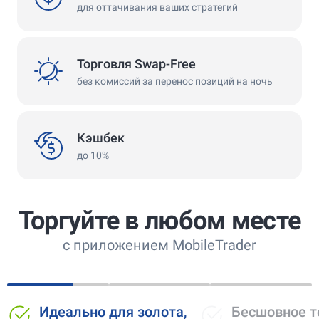
для оттачивания ваших стратегий
swap
Торговля Swap-Free
без комиссий за перенос позиций на ночь
cashback
Кэшбек
до 10%
Торгуйте в любом месте
с приложением MobileTrader
олота,
Бесшовное торговое
Профе