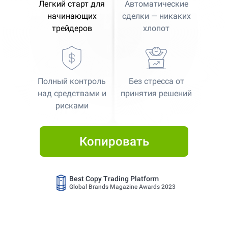
Легкий старт для
Автоматические
начинающих
сделки — никаких
трейдеров
хлопот
Best Copy Trading Platform
Полный контроль
Без стресса от
Global Brands Magazine Awards 2023
над средствами и
принятия решений
рисками
Best Copy Trading Platform 2025
Global Brands Magazine Awards
Копировать
Best Copy Trading Broker 2024
Professional Trader Awards 2024
Best Copy Trading Platform
Global Brands Magazine Awards 2023
Best Copy Trading Platform 2025
Global Brands Magazine Awards