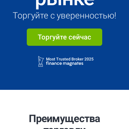
Торгуйте с уверенностью!
Торгуйте сейчас
4.7
4.9
Most Trusted Broker 2025
4.7
4.9
Most Trusted Broker 2025
Преимущества
4.7
4.9