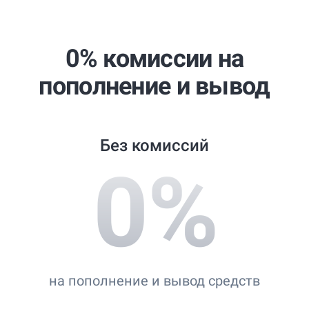
Best Copy Trading Broker 2024
Professional Trader Awards 2024
0% комиссии на
Best Copy Trading Platform
пополнение и вывод
Global Brands Magazine Awards 2023
Без комиссий
0
%
на пополнение и вывод средств