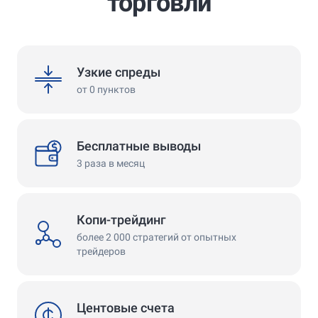
торговли
spreads
Узкие спреды
от 0 пунктов
withdrawals
Бесплатные выводы
3 раза в месяц
Копи-трейдинг
copy
более 2 000 стратегий от опытных
трейдеров
cent
Центовые счета