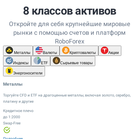
8 классов активов
Откройте для себя крупнейшие мировые
рынки с помощью счетов и платформ
RoboForex
Металлы
Валюты
Криптовалюты
Акции
Индексы
ETF
Сырьевые товары
Энергоносители
Металлы
Торгуйте CFD и ETF на драгоценные металлы, включая золото, серебро,
платину и другие
Кредитное плечо
до 1:2000
Swap-Free
Кредитное плечо
Кредитное плечо
Кредитное плечо
до 1:20
до 1:100
до 1:2000
Кредитное плечо
Кредитное плечо
Узкие спреды
Узкие спреды
Swap-Free
до 1:500
до 1:20
Кредитное плечо
Кредитное плечо
Подробнее