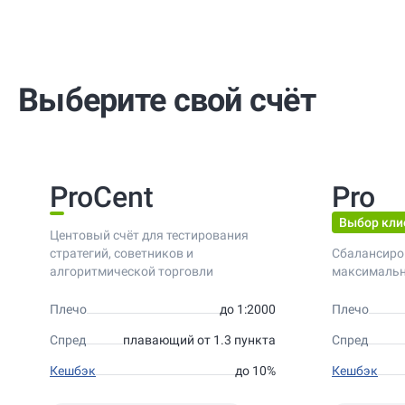
Выберите свой счёт
ProCent
Pro
Выбор кли
Центовый счёт для тестирования
стратегий, советников и
Сбалансиро
алгоритмической торговли
максимальн
Плечо
до 1:2000
Плечо
Спред
плавающий от 1.3 пункта
Спред
Кешбэк
до 10%
Кешбэк