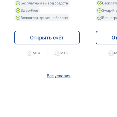
Бесплатный вывод средств
Бесплат
Swap-Free
Swap-Fr
Вознаграждение на баланс
Вознагр
Открыть счёт
О
|
Все условия