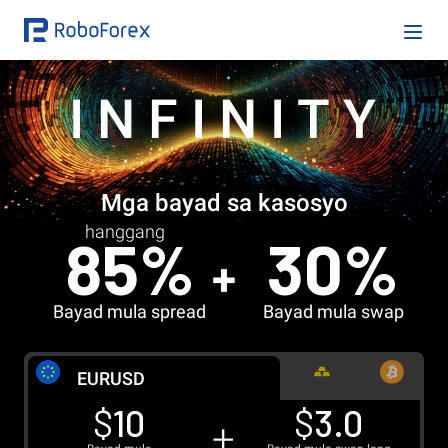
INFINITY
Mga bayad sa kasosyo
hanggang
85%
30%
Bayad mula spread
Bayad mula swap
EUR
USD
$
10
$
3.0