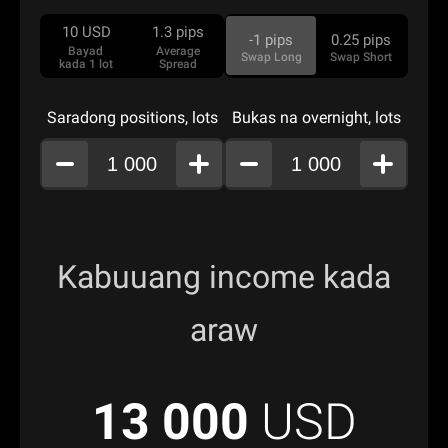
10
USD
1.3
pips
-1
pips
0.25
pips
Bayad
Average
Swap Long
Swap Short
kada 1 lot
Spread
Saradong positions, lots
Bukas na overnight, lots
Kabuuang income kada
araw
13 000
USD