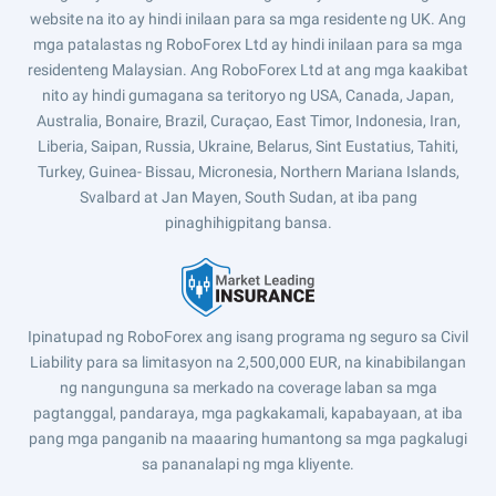
website na ito ay hindi inilaan para sa mga residente ng UK. Ang
mga patalastas ng RoboForex Ltd ay hindi inilaan para sa mga
residenteng Malaysian. Ang RoboForex Ltd at ang mga kaakibat
nito ay hindi gumagana sa teritoryo ng USA, Canada, Japan,
Australia, Bonaire, Brazil, Curaçao, East Timor, Indonesia, Iran,
Liberia, Saipan, Russia, Ukraine, Belarus, Sint Eustatius, Tahiti,
Turkey, Guinea- Bissau, Micronesia, Northern Mariana Islands,
Svalbard at Jan Mayen, South Sudan, at iba pang
pinaghihigpitang bansa.
Ipinatupad ng RoboForex ang isang programa ng seguro sa Civil
Liability para sa limitasyon na 2,500,000 EUR, na kinabibilangan
ng nangunguna sa merkado na coverage laban sa mga
pagtanggal, pandaraya, mga pagkakamali, kapabayaan, at iba
pang mga panganib na maaaring humantong sa mga pagkalugi
sa pananalapi ng mga kliyente.