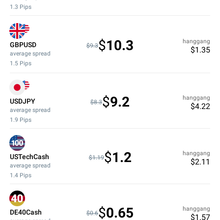
1.3
Pips
$
10.3
hanggang
GBPUSD
$9.3
$
1.35
average spread
1.5
Pips
$
9.2
hanggang
USDJPY
$8.3
$
4.22
average spread
1.9
Pips
$
1.2
hanggang
USTechCash
$1.19
$
2.11
average spread
1.4
Pips
$
0.65
hanggang
DE40Cash
$0.6
$
1.57