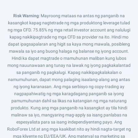
Risk Warning
: Mayroong mataas na antas ng panganib na
kasangkot kapag nagtetrade ng mga produktong leverage tulad
ng mga CFD. 75.85% ng mga retail investor account ang nalulugi
kapag nakikipagtrade ng mga CFD sa provider na ito. Hindi mo
dapat ipagsapalaran ang higit sa kaya mong mawala, posibleng
mawala sa iyo ang buong halaga ng balanse ng iyong account.
Hindi ka dapat magtrade o mamuhunan maliban kung lubos
mong nauunawaan ang tunay na lawak ng iyong pagkakalantad
sa panganib ng pagkalugi. Kapag nakikipagkalakalan o
namumuhunan, dapat mong palaging isaalang-alang ang antas
ng iyong karanasan. Ang mga serbisyo ng copy-trading ay
nagpapahiwatig ng mga karagdagang panganib sa iyong
pamumuhunan dahil sa likas na katangian ng mga naturang
produkto. Kung ang mga panganib na kasangkot ay tila hindi
malinaw sa iyo, mangyaring mag-apply sa isang panlabas na
espesyalista para sa isang independiyenteng payo. Ang
RoboForex Ltd at ang mga kaakibat nito ay hindi nagta-target ng
mga kliyente ng EU/EEA/UK. Ang materyal sa marketing sa