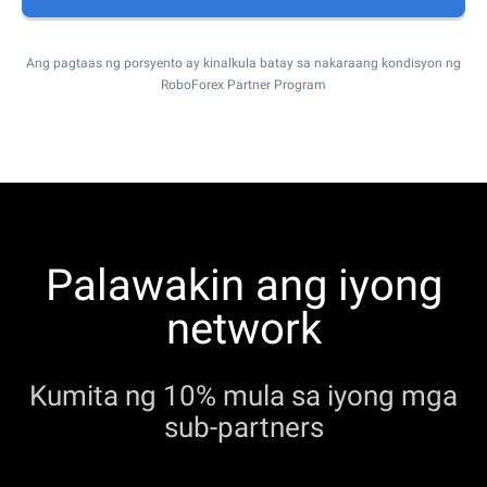
Ang pagtaas ng porsyento ay kinalkula batay sa nakaraang kondisyon ng
RoboForex Partner Program
Palawakin ang iyong
network
Kumita ng 10% mula sa iyong mga
sub-partners