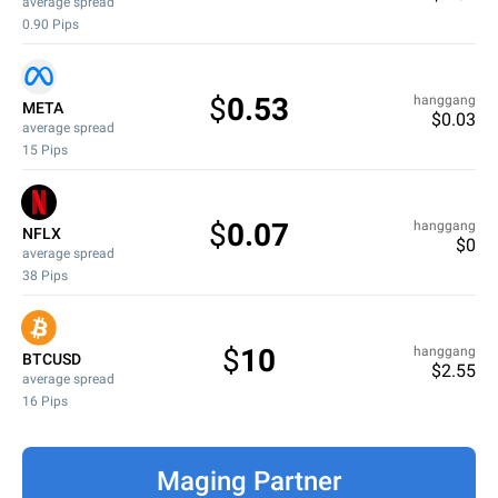
average spread
0.90
Pips
$
0.53
hanggang
META
$
0.03
average spread
15
Pips
$
0.07
hanggang
NFLX
$
0
average spread
38
Pips
$
10
hanggang
BTCUSD
$
2.55
average spread
16
Pips
Maging Partner