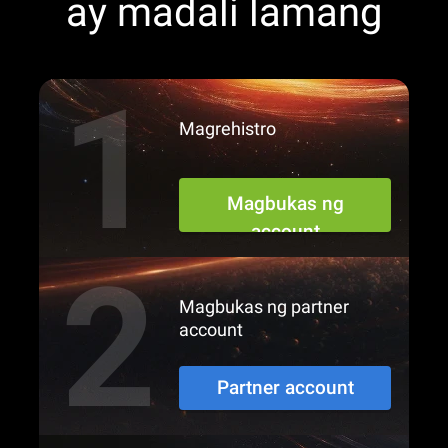
ay madali lamang
Magrehistro
Magbukas ng
account
Magbukas ng partner
account
Partner account