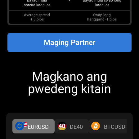
Bayad mula
Bayad mula swap long
spread kada lot
kada lot
Average spread
Swap long
1.3
pips
hanggang
-1
pips
Maging Partner
Magkano ang
pwedeng kitain
EURUSD
DE40
BTCUSD