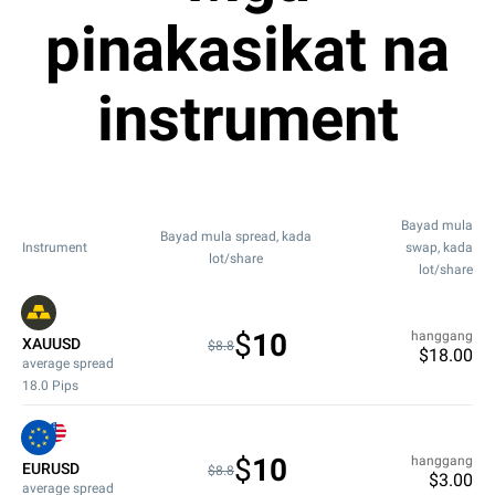
pinakasikat na
instrument
Bayad mula
Bayad mula spread, kada
Instrument
swap, kada
lot/share
lot/share
$
10
hanggang
XAUUSD
$8.8
$
18.00
average spread
18.0
Pips
$
10
hanggang
EURUSD
$8.8
$
3.00
average spread