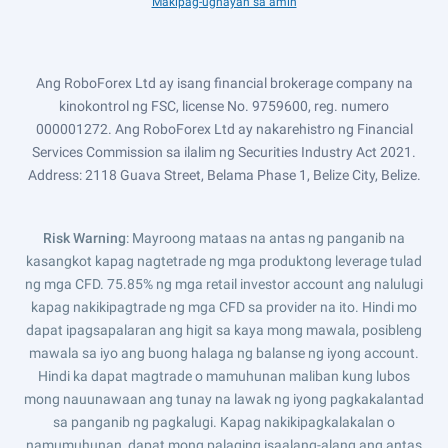
Makipag-ugnayan sa amin
Ang RoboForex Ltd ay isang financial brokerage company na
kinokontrol ng FSC, license No. 9759600, reg. numero
000001272. Ang RoboForex Ltd ay nakarehistro ng Financial
Services Commission sa ilalim ng Securities Industry Act 2021.
Address: 2118 Guava Street, Belama Phase 1, Belize City, Belize.
Risk Warning
: Mayroong mataas na antas ng panganib na
kasangkot kapag nagtetrade ng mga produktong leverage tulad
ng mga CFD. 75.85% ng mga retail investor account ang nalulugi
kapag nakikipagtrade ng mga CFD sa provider na ito. Hindi mo
dapat ipagsapalaran ang higit sa kaya mong mawala, posibleng
mawala sa iyo ang buong halaga ng balanse ng iyong account.
Hindi ka dapat magtrade o mamuhunan maliban kung lubos
mong nauunawaan ang tunay na lawak ng iyong pagkakalantad
sa panganib ng pagkalugi. Kapag nakikipagkalakalan o
namumuhunan, dapat mong palaging isaalang-alang ang antas