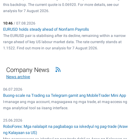
this backdrop. The current quote is 0.06920. For more details, see our
analysis for 7 August 2026.
10:46
/ 07.08.2026
EURUSD holds steady ahead of Nonfarm Payrolls
The EURUSD pair is stabilising after its decline, remaining within a narrow
range ahead of key US labour market data. The rate currently stands at
1.1522. Find out more in our analysis for 7 August 2026.
Company News
News archive
06.07.2026
Buong-scale na Trading sa Telegram gamit ang MobileTrader Mini App
I-manage ang mga account, magsagawa ng mga trade, at mag-access ng
mga analytical tool sa iisang interface.
25.06.2026
RoboForex: Mga nalalapit na pagbabago sa iskedyul ng pag-trade (Araw
ng Kalayaan sa US)