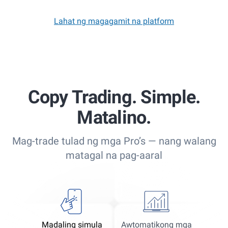
Lahat ng magagamit na platform
Copy Trading. Simple.
Matalino.
Mag-trade tulad ng mga Pro’s — nang walang
matagal na pag-aaral
Madaling simula
Awtomatikong mga