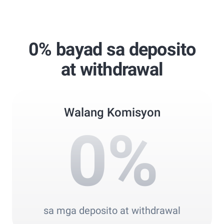
Global Brands Magazine Awards
Best Copy Trading Broker 2024
Professional Trader Awards 2024
0% bayad sa deposito
Best Copy Trading Platform
at withdrawal
Global Brands Magazine Awards 2023
Walang Komisyon
0
%
sa mga deposito at withdrawal