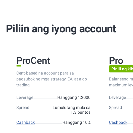
Piliin ang iyong account
ProCent
Pro
Pinili ng kl
Cent-based na account para sa
pagsubok ng mga strategy, EA, at algo
Balanseng m
trading
maximum lev
Leverage
Hanggang 1:2000
Leverage
Spread
Lumulutang mula sa
Spread
1.3 puntos
Cashback
Hanggang 10%
Cashback