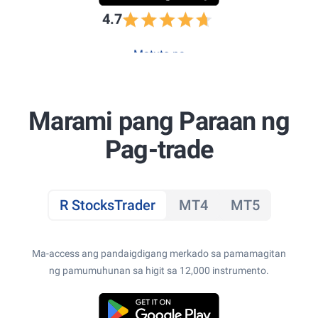
4.7
Matuto pa
Marami pang Paraan ng
Pag-trade
R StocksTrader
MT4
MT5
Ma-access ang pandaigdigang merkado sa pamamagitan
ng pamumuhunan sa higit sa 12,000 instrumento.