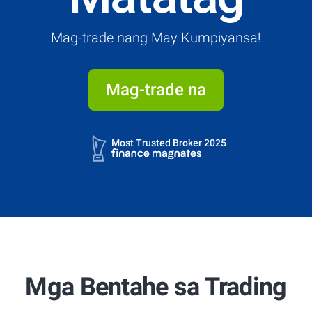
Mag-trade nang May Kumpiyansa!
Mag-trade na
4.7
4.9
Most Trusted Broker 2025
4.7
4.9
Most Trusted Broker 2025
Mga Bentahe sa Trading
4.7
4.9