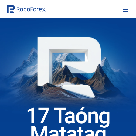
17 Taóng
Matatag