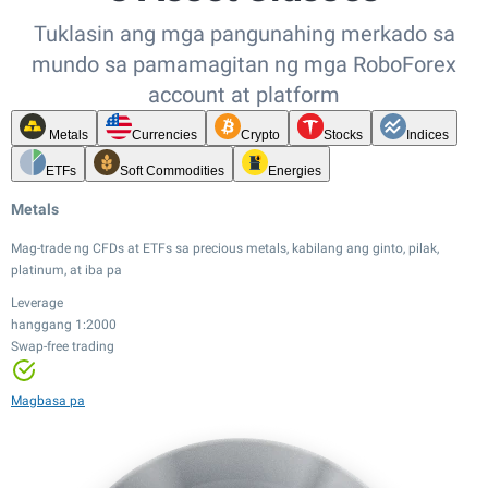
Tuklasin ang mga pangunahing merkado sa
mundo sa pamamagitan ng mga RoboForex
account at platform
Metals
Currencies
Crypto
Stocks
Indices
ETFs
Soft Commodities
Energies
Metals
Mag-trade ng CFDs at ETFs sa precious metals, kabilang ang ginto, pilak,
platinum, at iba pa
Leverage
hanggang 1:2000
Swap-free trading
Leverage
Leverage
Leverage
hanggang 1:20
hanggang 1:100
hanggang 1:2000
Leverage
Mababang spread
Mababang spread
Swap-free trading
hanggang 1:500
Leverage
Leverage
Leverage
Magbasa pa
24/7 trading
hanggang 1:20
hanggang 1:100
hanggang 1:20
12,000+ instruments
Mababang spread
Mababang spread