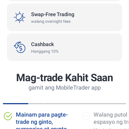
swap
Swap-Free Trading
walang overnight fees
Cashback
Cashback
Hanggang 10%
Mag-trade Kahit Saan
gamit ang MobileTrader app
gte-
Walang putol na
Nang
espasyo ng trading
propes