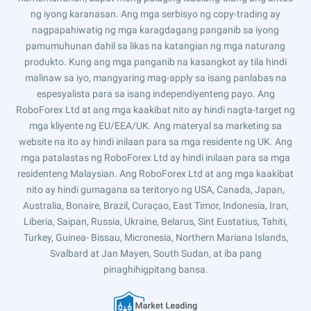
ng iyong karanasan. Ang mga serbisyo ng copy-trading ay
nagpapahiwatig ng mga karagdagang panganib sa iyong
pamumuhunan dahil sa likas na katangian ng mga naturang
produkto. Kung ang mga panganib na kasangkot ay tila hindi
malinaw sa iyo, mangyaring mag-apply sa isang panlabas na
espesyalista para sa isang independiyenteng payo. Ang
RoboForex Ltd at ang mga kaakibat nito ay hindi nagta-target ng
mga kliyente ng EU/EEA/UK. Ang materyal sa marketing sa
website na ito ay hindi inilaan para sa mga residente ng UK. Ang
mga patalastas ng RoboForex Ltd ay hindi inilaan para sa mga
residenteng Malaysian. Ang RoboForex Ltd at ang mga kaakibat
nito ay hindi gumagana sa teritoryo ng USA, Canada, Japan,
Australia, Bonaire, Brazil, Curaçao, East Timor, Indonesia, Iran,
Liberia, Saipan, Russia, Ukraine, Belarus, Sint Eustatius, Tahiti,
Turkey, Guinea- Bissau, Micronesia, Northern Mariana Islands,
Svalbard at Jan Mayen, South Sudan, at iba pang
pinaghihigpitang bansa.