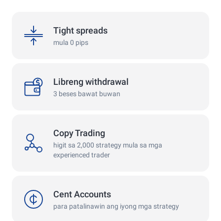
spreads
Tight spreads
mula 0 pips
withdrawals
Libreng withdrawal
3 beses bawat buwan
Copy Trading
copy
higit sa 2,000 strategy mula sa mga
experienced trader
cent
Cent Accounts
para patalinawin ang iyong mga strategy