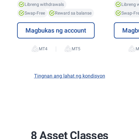
Libreng withdrawals
Libreng 
Swap-Free
Reward sa balanse
Swap-Fr
Magbukas ng account
Magbu
|
Tingnan ang lahat ng kondisyon
8 Asset Classes