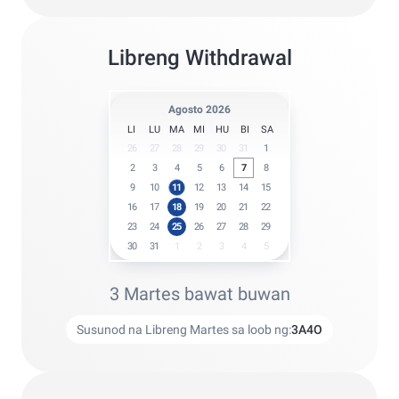
Libreng Withdrawal
Agosto 2026
LI
LU
MA
MI
HU
BI
SA
26
27
28
29
30
31
1
2
3
4
5
6
7
8
9
10
11
12
13
14
15
16
17
18
19
20
21
22
23
24
25
26
27
28
29
30
31
1
2
3
4
5
3 Martes bawat buwan
Susunod na Libreng Martes sa loob ng:
3
A
4
O