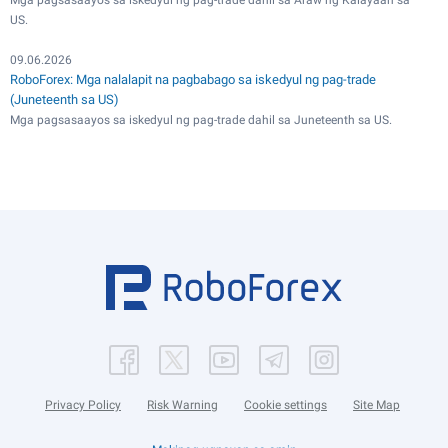
Mga pagsasaayos sa iskedyul ng pag-trade dahil sa Araw ng Kalayaan sa
US.
09.06.2026
RoboForex: Mga nalalapit na pagbabago sa iskedyul ng pag-trade
(Juneteenth sa US)
Mga pagsasaayos sa iskedyul ng pag-trade dahil sa Juneteenth sa US.
Privacy Policy
Risk Warning
Cookie settings
Site Map