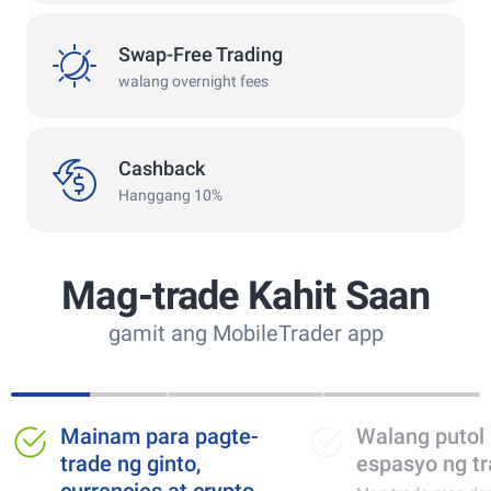
swap
Swap-Free Trading
walang overnight fees
Cashback
Cashback
Hanggang 10%
Mag-trade Kahit Saan
gamit ang MobileTrader app
Mainam para pagte-
Walang putol na
trade ng ginto,
espasyo ng tradin