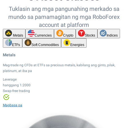
Tuklasin ang mga pangunahing merkado sa
mundo sa pamamagitan ng mga RoboForex
account at platform
Metals
Currencies
Crypto
Stocks
Indices
ETFs
Soft Commodities
Energies
Metals
Mag-trade ng CFDs at ETFs sa precious metals, kabilang ang ginto, pilak,
platinum, at iba pa
Leverage
hanggang 1:2000
Swap-free trading
Leverage
Leverage
Leverage
hanggang 1:20
hanggang 1:100
hanggang 1:2000
Leverage
Mababang spread
Mababang spread
Swap-free trading
hanggang 1:500
Leverage
Leverage
Leverage
Magbasa pa
24/7 trading
hanggang 1:20
hanggang 1:100
hanggang 1:20
12,000+ instruments
Mababang spread
Mababang spread