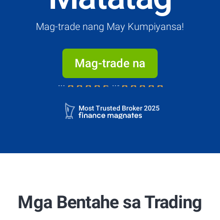
Mag-trade nang May Kumpiyansa!
Mag-trade na
4.7
4.9
Most Trusted Broker 2025
4.7
4.9
Most Trusted Broker 2025
Mga Bentahe sa Trading
4.7
4.9