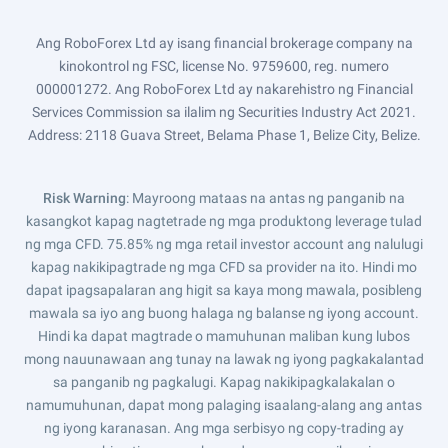
Ang RoboForex Ltd ay isang financial brokerage company na
kinokontrol ng FSC, license No. 9759600, reg. numero
000001272. Ang RoboForex Ltd ay nakarehistro ng Financial
Services Commission sa ilalim ng Securities Industry Act 2021.
Address: 2118 Guava Street, Belama Phase 1, Belize City, Belize.
Risk Warning
: Mayroong mataas na antas ng panganib na
kasangkot kapag nagtetrade ng mga produktong leverage tulad
ng mga CFD. 75.85% ng mga retail investor account ang nalulugi
kapag nakikipagtrade ng mga CFD sa provider na ito. Hindi mo
dapat ipagsapalaran ang higit sa kaya mong mawala, posibleng
mawala sa iyo ang buong halaga ng balanse ng iyong account.
Hindi ka dapat magtrade o mamuhunan maliban kung lubos
mong nauunawaan ang tunay na lawak ng iyong pagkakalantad
sa panganib ng pagkalugi. Kapag nakikipagkalakalan o
namumuhunan, dapat mong palaging isaalang-alang ang antas
ng iyong karanasan. Ang mga serbisyo ng copy-trading ay