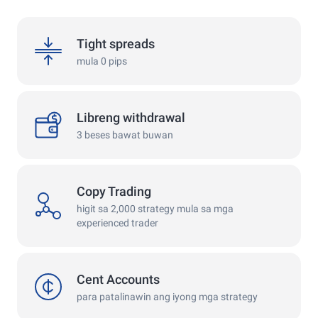
spreads
Tight spreads
mula 0 pips
withdrawals
Libreng withdrawal
3 beses bawat buwan
Copy Trading
copy
higit sa 2,000 strategy mula sa mga
experienced trader
cent
Cent Accounts
para patalinawin ang iyong mga strategy