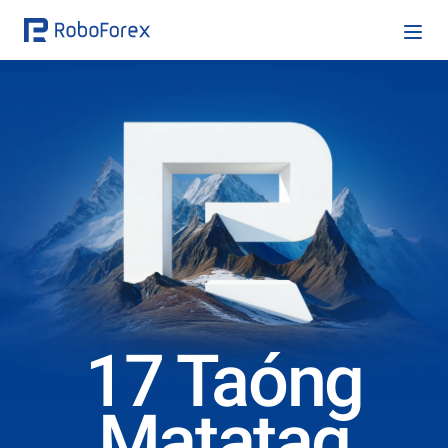
17 Taóng
Matatag