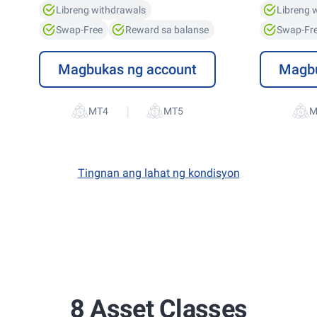
Libreng withdrawals
Libreng 
Swap-Free
Reward sa balanse
Swap-Fr
Magbukas ng account
Magbu
|
Tingnan ang lahat ng kondisyon
8 Asset Classes