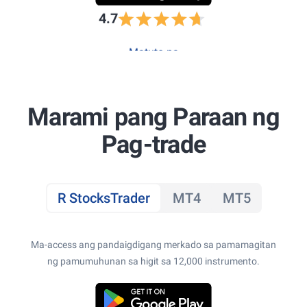
4.7
Matuto pa
Marami pang Paraan ng
Pag-trade
R StocksTrader
MT4
MT5
Ma-access ang pandaigdigang merkado sa pamamagitan
ng pamumuhunan sa higit sa 12,000 instrumento.