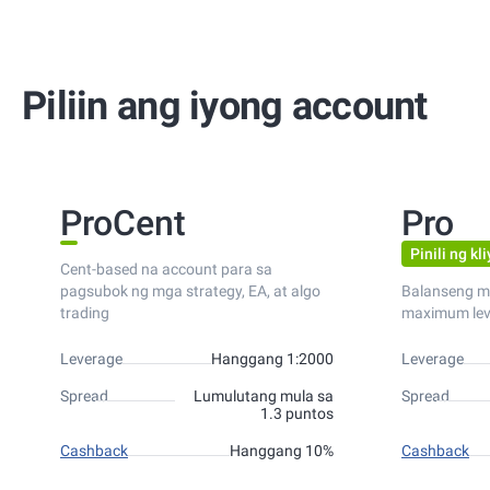
Piliin ang iyong account
ProCent
Pro
Pinili ng kl
Cent-based na account para sa
pagsubok ng mga strategy, EA, at algo
Balanseng m
trading
maximum lev
Leverage
Hanggang 1:2000
Leverage
Spread
Lumulutang mula sa
Spread
1.3 puntos
Cashback
Hanggang 10%
Cashback