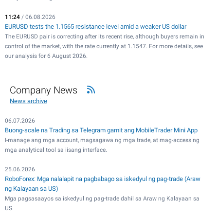
11:24
/ 06.08.2026
EURUSD tests the 1.1565 resistance level amid a weaker US dollar
The EURUSD pair is correcting after its recent rise, although buyers remain in
control of the market, with the rate currently at 1.1547. For more details, see
our analysis for 6 August 2026.
Company News
News archive
06.07.2026
Buong-scale na Trading sa Telegram gamit ang MobileTrader Mini App
I-manage ang mga account, magsagawa ng mga trade, at mag-access ng
mga analytical tool sa iisang interface.
25.06.2026
RoboForex: Mga nalalapit na pagbabago sa iskedyul ng pag-trade (Araw
ng Kalayaan sa US)
Mga pagsasaayos sa iskedyul ng pag-trade dahil sa Araw ng Kalayaan sa
US.