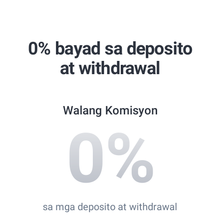
Global Brands Magazine Awards
Best Copy Trading Broker 2024
Professional Trader Awards 2024
0% bayad sa deposito
Best Copy Trading Platform
at withdrawal
Global Brands Magazine Awards 2023
Walang Komisyon
0
%
sa mga deposito at withdrawal