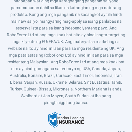
nagpapahiwatig ng mga karagdagang panganib sa iyong
pamumuhunan dahil sa likas na katangian ng mga naturang
produkto. Kung ang mga panganib na kasangkot ay tila hindi
malinaw sa iyo, mangyaring mag-apply sa isang panlabas na
espesyalista para sa isang independiyenteng payo. Ang
RoboForex Ltd at ang mga kaakibat nito ay hindi nagta-target ng
mga kliyente ng EU/EEA/UK. Ang materyal sa marketing sa
website na ito ay hindi inilaan para sa mga residente ng UK. Ang
mga patalastas ng RoboForex Ltd ay hindi inilaan para sa mga
residenteng Malaysian. Ang RoboForex Ltd at ang mga kaakibat
nito ay hindi gumagana sa teritoryo ng USA, Canada, Japan,
Australia, Bonaire, Brazil, Curaçao, East Timor, Indonesia, Iran,
Liberia, Saipan, Russia, Ukraine, Belarus, Sint Eustatius, Tahiti,
Turkey, Guinea- Bissau, Micronesia, Northern Mariana Islands,
Svalbard at Jan Mayen, South Sudan, at iba pang
pinaghihigpitang bansa.