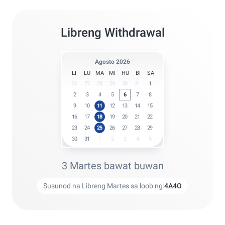
Libreng Withdrawal
Agosto 2026
LI
LU
MA
MI
HU
BI
SA
26
27
28
29
30
31
1
2
3
4
5
6
7
8
9
10
11
12
13
14
15
16
17
18
19
20
21
22
23
24
25
26
27
28
29
30
31
1
2
3
4
5
3 Martes bawat buwan
Susunod na Libreng Martes sa loob ng:
4
A
4
O