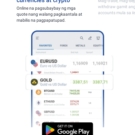
currencies at crypto
Mag-trade, mag-deposito, 
withdraw gamit ang MetaT
Online na pagsubaybay ng mga
accounts mula sa iisang a
quote nang walang pagkaantala at
mabilis na pagpapatupad.