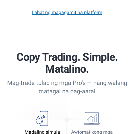
Lahat ng magagamit na platform
Copy Trading. Simple.
Matalino.
Mag-trade tulad ng mga Pro’s — nang walang
matagal na pag-aaral
Madaling simula
Awtomatikong mga