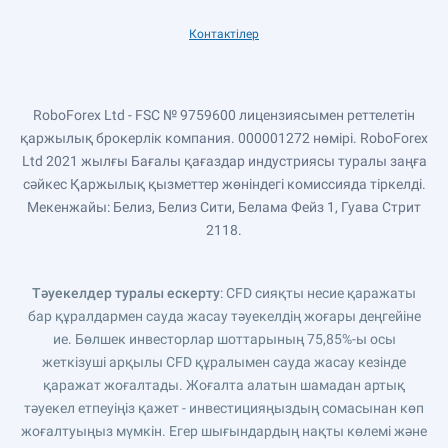
Контактілер
RoboForex Ltd - FSC № 9759600 лицензиясымен реттелетін
қаржылық брокерлік компания. 000001272 нөмірі. RoboForex
Ltd 2021 жылғы Бағалы қағаздар индустриясы туралы заңға
сәйкес Қаржылық қызметтер жөніндегі комиссияда тіркелді.
Мекенжайы: Белиз, Белиз Сити, Белама Фейз 1, Гуава Стрит
2118.
Тәуекелдер туралы ескерту
: CFD сияқты несие қаражаты
бар құралдармен сауда жасау тәуекелдің жоғары деңгейіне
ие. Бөлшек инвесторлар шоттарының 75,85%-ы осы
жеткізуші арқылы CFD құралымен сауда жасау кезінде
қаражат жоғалтады. Жоғалта алатын шамадан артық
тәуекел етпеуіңіз қажет - инвестицияңыздың сомасынан көп
жоғалтуыңыз мүмкін. Егер шығындардың нақты көлемі және