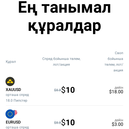
Ең танымал
құралдар
Своп
Спред бойынша төлем,
бойынша
Құрал
лот/акция
төлем, лот/
акция
$
10
дейін
XAUUSD
$8.8
$
18.00
орташа спред
18.0
Пипстер
$
10
дейін
EURUSD
$8.8
$
3.00
орташа спред