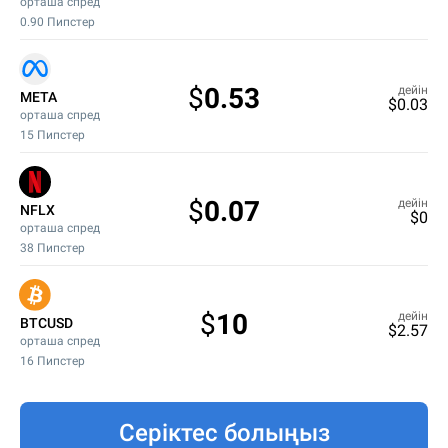
орташа спред
0.90
Пипстер
$
0.53
дейін
META
$
0.03
орташа спред
15
Пипстер
$
0.07
дейін
NFLX
$
0
орташа спред
38
Пипстер
$
10
дейін
BTCUSD
$
2.57
орташа спред
16
Пипстер
Серіктес болыңыз