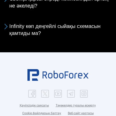
не әкеледі?
Infinity көп деңгейлі сыйақы схемасын
қамтиды ма?
Қауіпсіздік саясаты
Тәуекелдер туралы ескерту
Cookie файлдарын баптау
Веб-сайт картасы