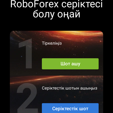
RoboForex серіктесі
болу оңай
Тіркеліңіз
Шот ашу
Серіктестік шотын ашыңыз
Серіктестік шот