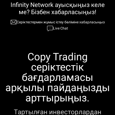
Infinity Network ауысқыңыз келе
ме? Бізбен хабарласыңыз!
Серіктестермен жұмыс істеу бөліміне хабарласыңыз
Live Chat
Copy Trading
серіктестік
бағдарламасы
арқылы пайдаңызды
арттырыңыз.
Тартылған инвесторлардан