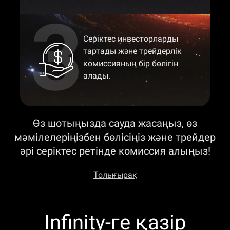
Серіктес инвесторларды
тартады және трейдерлік
комиссияның бір бөлігін
алады.
Өз шотыңызда сауда жасаңыз, өз
мәмілелеріңізбен бөлісіңіз және трейдер
әрі серіктес ретінде комиссия алыңыз!
Толығырақ
Infinity-ге қазір