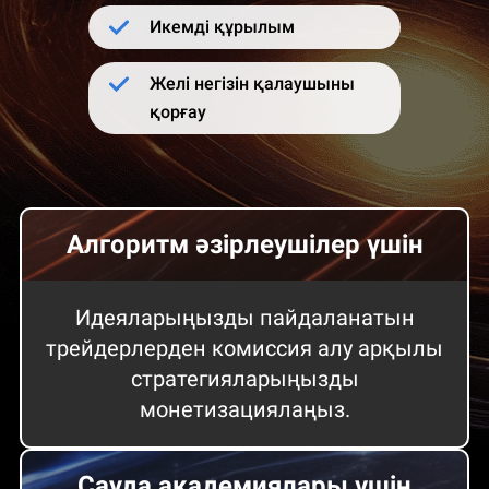
Икемді құрылым
Желі негізін қалаушыны
қорғау
Алгоритм әзірлеушілер үшін
Идеяларыңызды пайдаланатын
трейдерлерден комиссия алу арқылы
стратегияларыңызды
монетизациялаңыз.
Сауда академиялары үшін