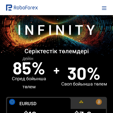
INFINITY
Серіктестік төлемдері
дейін
85%
30%
Спред бойынша
Своп бойынша төлем
төлем
EUR
USD