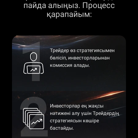
пайда алыңыз. Процесс
қарапайым:
Трейдер өз стратегиясымен
бөлісіп, инвесторларынан
комиссия алады.
Инвесторлар ең жақсы
нәтижені алу үшін Трейдердің
стратегиясын көшіре
бастайды.