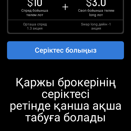
$
10
$
3.0
Спред бойынша
Своп бойынша төлем
төлем лот
long лот
Орташа спред
Swap long дейін
-1
1.3
акция
акция
Серіктес болыңыз
Қаржы брокерінің
серіктесі
ретінде қанша ақша
табуға болады