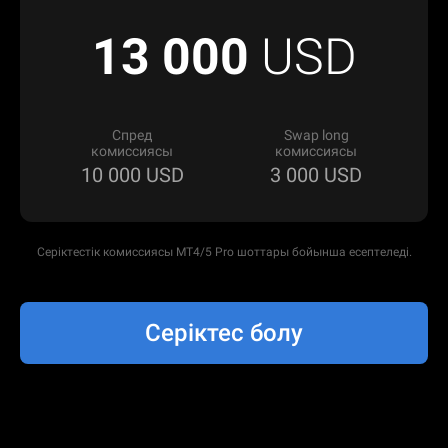
13 000
USD
Спред
Swap long
комиссиясы
комиссиясы
10 000
USD
3 000
USD
Серіктестік комиссиясы MT4/5 Pro шоттары бойынша есептеледі.
Серіктес болу