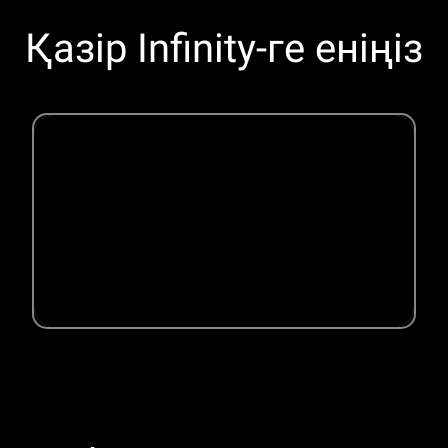
Қазір Infinity-ге еніңіз