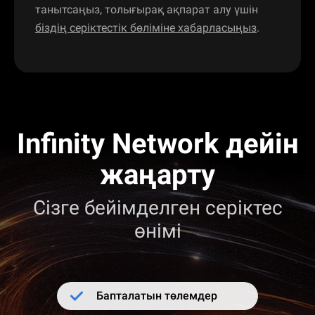
танытсаңыз, толығырақ ақпарат алу үшін
біздің серіктестік бөліміне хабарласыңыз
.
Infinity Network дейін
жаңарту
Сізге бейімделген серіктес
өнімі
Бапталатын төлемдер