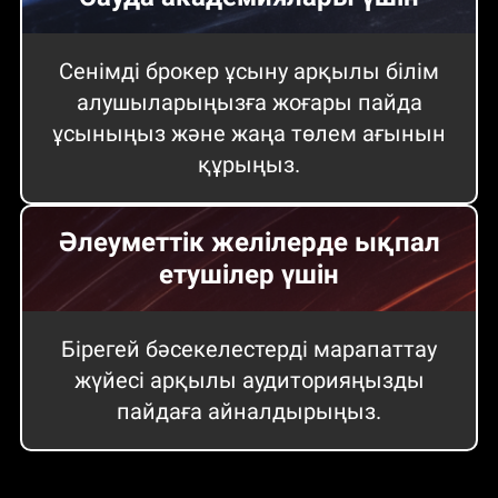
Сенімді брокер ұсыну арқылы білім
алушыларыңызға жоғары пайда
ұсыныңыз және жаңа төлем ағынын
құрыңыз.
Әлеуметтік желілерде ықпал
етушілер үшін
Бірегей бәсекелестерді марапаттау
жүйесі арқылы аудиторияңызды
пайдаға айналдырыңыз.