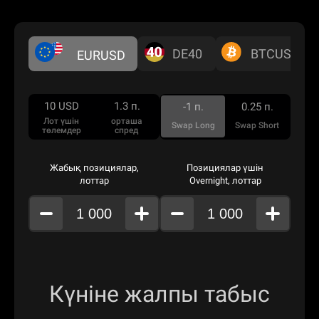
DE40
BTCUSD
EURUSD
10
USD
1.3
п.
-1
п.
0.25
п.
Лот үшін
орташа
Swap Long
Swap Short
төлемдер
спред
Жабық позициялар,
Позициялар үшін
лоттар
Overnight, лоттар
Күніне жалпы табыс