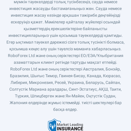
мүмкін тәуекелдерді толық түсінбесеңіз, сауда немесе
инвестиция жасауды бастамағаныңыз жөн. Сауда немесе
инвестиция жасау кезінде әрқашан тәжірибе деңгейіңізді
ескеруіңіз қажет. Мәмілелер қайталау жүйелері осындай
қызметтердің ерекшеліктеріне байланысты
инвестицияларыңыз үшін қосымша тәуекелдерді қамтиды.
Егер ықтимал тәуекел дәрежесі сізге толық түсінікті болмаса,
қосымша кеңес алу үшін тәуелсіз маманға хабарласыңыз.
RoboForex Ltd және оның серіктестері ЕО/ЕЭА/Ұлыбритания
азаматтарын клиент ретінде тартуды мақсат етпейді.
RoboForex Ltd және оның серіктестері Австралия, Бонэйр,
Бразилия, Шығыс Тимор, Гвинея-Бисау, Канада, Кюрасао,
Либерия, Микронезия, Ресей, Украина, Беларусь, Сайпан,
Солтүстік Мариана аралдары, Синт-Эстатиус, АҚШ, Таити,
Түркия, Шпицберген және Ян-Майен, Оңтүстік Судан,
Жапония елдерінде жұмыс істемейді. тиісті шектеулері бар
басқа елдер.