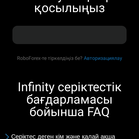
қосылыңыз
RoboForex-те тіркелдіңіз бе?
Авторизациялау
Infinity серіктестік
бағдарламасы
бойынша FAQ
Серіктес деген кім және қалай ақша