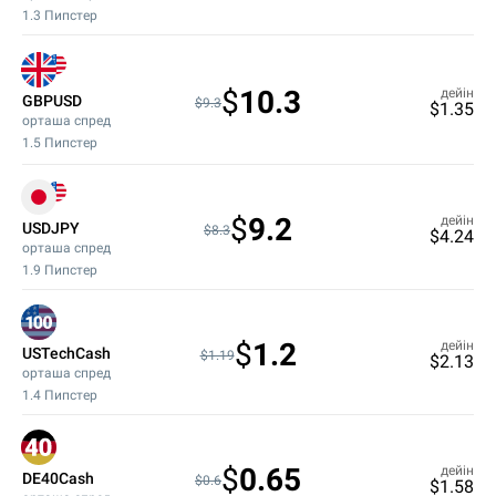
1.3
Пипстер
$
10.3
дейін
GBPUSD
$9.3
$
1.35
орташа спред
1.5
Пипстер
$
9.2
дейін
USDJPY
$8.3
$
4.24
орташа спред
1.9
Пипстер
$
1.2
дейін
USTechCash
$1.19
$
2.13
орташа спред
1.4
Пипстер
$
0.65
дейін
DE40Cash
$0.6
$
1.58