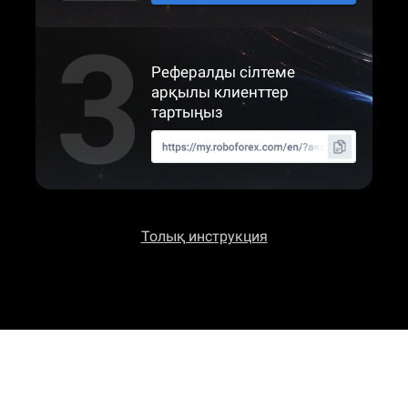
Рефералды сілтеме
арқылы клиенттер
тартыңыз
Толық инструкция