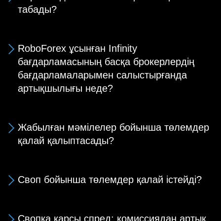
табады?
RoboForex ұсынған Infinity
бағдарламасының басқа брокерлердің
бағдарламаларымен салыстырғанда
артықшылығы неде?
Жабылған мәмілелер бойынша төлемдер
қалай қалыптасады?
Своп бойынша төлемдер қалай істейді?
Свопқа қарсы спред: комиссиядан артық