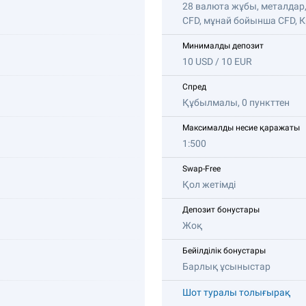
28 валюта жұбы, металда
CFD, мұнай бойынша CFD, 
Минималды депозит
10 USD / 10 EUR
Спред
Құбылмалы, 0 пункттен
Максималды несие қаражаты
1:500
Swap-Free
Қол жетімді
Депозит бонустары
Жоқ
Бейілділік бонустары
Барлық ұсыныстар
Шот туралы толығырақ