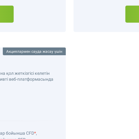
Акциялармен сауда жасау үшін
а қол жеткізгісі келетін
ктивті веб-платформасында
ялар бойынша CFD
*
,