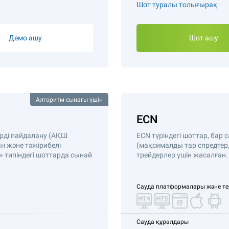
Шот туралы толығырақ
Демо ашу
Шот ашу
Алгоритм сынағы үшін
ECN
ттерді пайдалану (АҚШ
ECN түріндегі шоттар, бар с
ан және тәжірибелі
(мақсималды тар спредтер
» типіндегі шоттарда сынай
трейдерлер үшін жасалған.
Сауда платформалары және т
Сауда құралдары