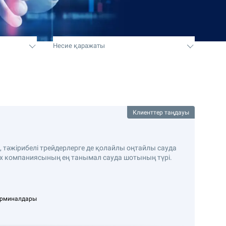
Несие қаражаты
Клиенттер таңдауы
 тәжірибелі трейдерлерге де қолайлы оңтайлы сауда
ex компаниясының ең танымал сауда шотының түрі.
ерминалдары