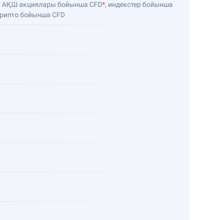
р, АҚШ акциялары бойынша CFD
*
, индекстер бойынша
Крипто бойынша CFD