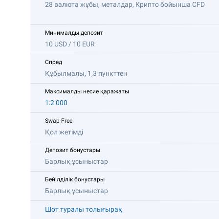
28 валюта жұбы, металдар, Крипто бойынша CFD
Минималды депозит
10 USD / 10 EUR
Спред
Құбылмалы, 1,3 пункттен
Максималды несие қаражаты
1:2 000
Swap-Free
Қол жетімді
Депозит бонустары
Барлық ұсыныстар
Бейілділік бонустары
Барлық ұсыныстар
Шот туралы толығырақ