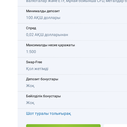
валюталар және ETF, мұнай бойынша CFD, металдар
Минималды депозит
100 АҚШ доллары
Спред
0,02 АҚШ долларынан
Максималды несие қаражаты
1:500
Swap-Free
Қол жетімді
Депозит бонустары
Жоқ
Бейілділік бонустары
Жоқ
Шот туралы толығырақ