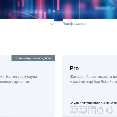
Платформалар
Премиалды мүмкіндіктер
Pro
жетімді ең үздік сауда
Жаңадан бастағандарға да,
ерлерге арналған.
мүмкіндіктері бар RoboFor
Сауда платформалары және т