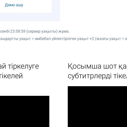
Демо ашу
сенбі 23:58:59 (сервер уақыты) жұма.
ндартты уақыт = әмбебап үйлестірілген уақыт +2 (жазғы уақыт = әм
й тіркелуге
Қосымша шот қа
тікелей
субтитрлерді тік