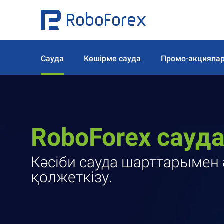
Сауда
Көшірме сауда
Промо-акцияла
RoboForex сауд
Кәсіби сауда шарттарымен ә
қолжеткізу.