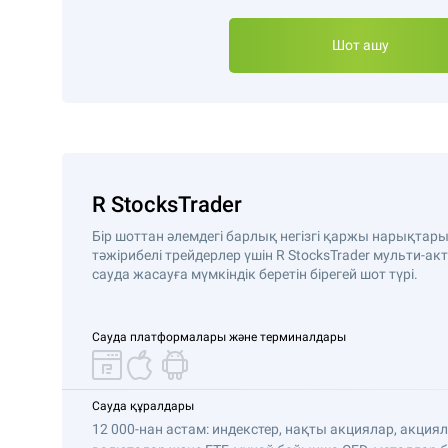
Шот ашу
R StocksTrader
Бір шоттан әлемдегі барлық негізгі қаржы нарықтарын
тәжірибелі трейдерлер үшін R StocksTrader мульти-а
сауда жасауға мүмкіндік беретін бірегей шот түрі.
Сауда платформалары және терминалдары
Сауда құралдары
12 000-нан астам: индекстер, нақты акциялар, акци