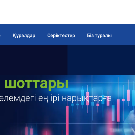
р
Құралдар
Серіктестер
Біз туралы
а шоттары
лемдегі ең ірі нарықтарға