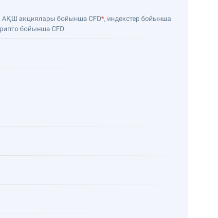
р, АҚШ акциялары бойынша CFD
*
, индекстер бойынша
Крипто бойынша CFD