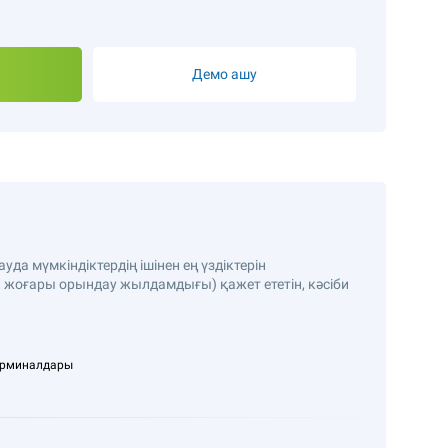
Демо ашу
ауда мүмкіндіктердің ішінен ең үздіктерін
, жоғары орындау жылдамдығы) қажет ететін, кәсіби
ерминалдары