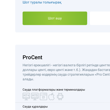
Шот туралы толығырақ
Шот ашу
ProCent
Негізгі ерекшелігі - негізгі валюта бірлігі ретінде цен
доллары центі, евро центі және т.б.). Жаңадан бастағ
трейдерлер өздерінің сауда стратегияларын «Pro Cent
алады.
Сауда платформалары және терминалдары
Сауда құралдары