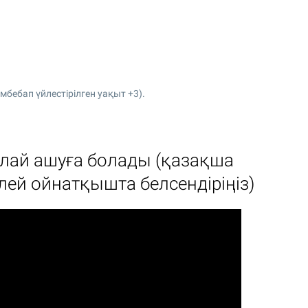
бебап үйлестірілген уақыт +3).
лай ашуға болады (қазақша
елей ойнатқышта белсендіріңіз)