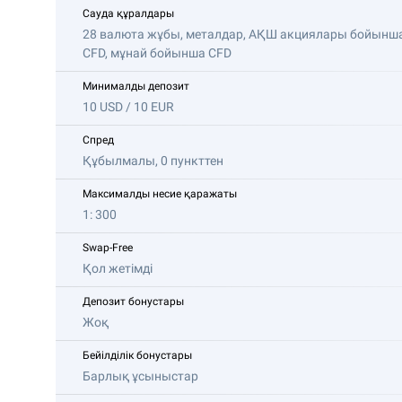
Сауда құралдары
28 валюта жұбы, металдар, АҚШ акциялары бойынш
CFD, мұнай бойынша CFD
Минималды депозит
10 USD / 10 EUR
Спред
Құбылмалы, 0 пункттен
Максималды несие қаражаты
1: 300
Swap-Free
Қол жетімді
Депозит бонустары
Жоқ
Бейілділік бонустары
Барлық ұсыныстар