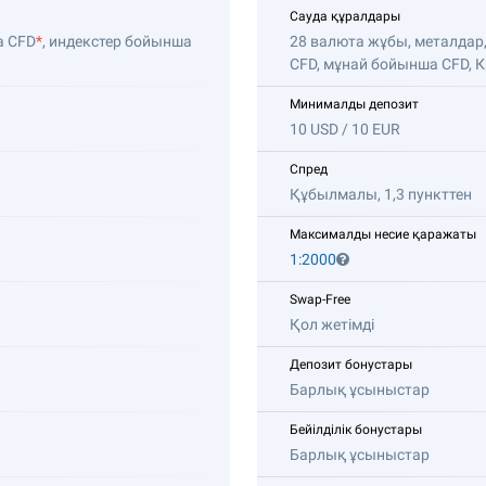
Сауда құралдары
а CFD
*
, индекстер бойынша
28 валюта жұбы, металда
CFD, мұнай бойынша CFD, 
Минималды депозит
10 USD / 10 EUR
Спред
Құбылмалы, 1,3 пункттен
Максималды несие қаражаты
1:2000
Swap-Free
Қол жетімді
Депозит бонустары
Барлық ұсыныстар
Бейілділік бонустары
Барлық ұсыныстар