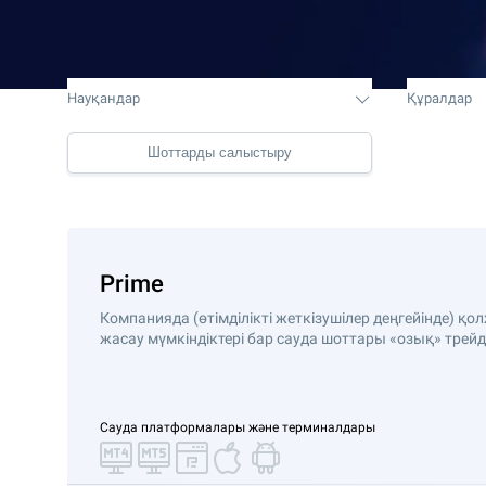
Науқандар
Құралдар
Шоттарды салыстыру
Prime
Компанияда (өтімділікті жеткізушілер деңгейінде) қол
жасау мүмкіндіктері бар сауда шоттары «озық» трейд
Сауда платформалары және терминалдары