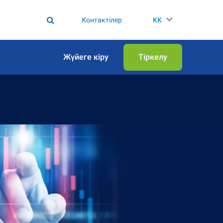
Контактілер
KK
Жүйеге кіру
Тіркелу