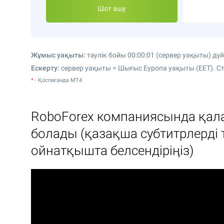
Шот ашу
Жұмыс уақыты:
тәулік бойы 00:00:01 (сервер уақыты) дүй
Ескерту:
сервер уақыты = Шығыс Еуропа уақыты (EET). Ста
*
-
Қоспағанда MT4
RoboForex компаниясында қала
болады (қазақша субтитрлерді 
ойнатқышта белсендіріңіз)