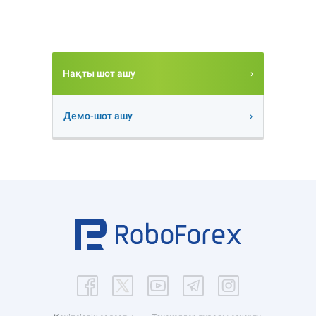
Нақты шот ашу
Демо-шот ашу