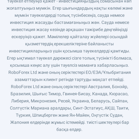
тәуекел етпеуіңіз қажет - инвестицияңыздың сомасынан көп
жоғалтуыңыз мүмкін. Егер шығындардың нақты көлемі және
мүмкін тәуекелдерді толық түсінбесеңіз, сауда немесе
инвестиция жасауды бастамағаныңыз жөн. Сауда немесе
инвестиция жасау кезінде әрқашан тәжірибе деңгейіңізді
ескеруіңіз қажет. Мәмілелер қайталау жүйелері осындай
қызметтердің ерекшеліктеріне байланысты
инвестицияларыңыз үшін қосымша тәуекелдерді қамтиды.
Егер ықтимал тәуекел дәрежесі сізге толық түсінікті болмаса,
қосымша кеңес алу үшін тәуелсіз маманға хабарласыңыз.
RoboForex Ltd және оның серіктестері ЕО/ЕЭА/Ұлыбритания
азаматтарын клиент ретінде тартуды мақсат етпейді.
RoboForex Ltd және оның серіктестері Австралия, Бонэйр,
Бразилия, Шығыс Тимор, Гвинея-Бисау, Канада, Кюрасао,
Либерия, Микронезия, Ресей, Украина, Беларусь, Сайпан,
Солтүстік Мариана аралдары, Синт-Эстатиус, АҚШ, Таити,
Түркия, Шпицберген және Ян-Майен, Оңтүстік Судан,
Жапония елдерінде жұмыс істемейді. тиісті шектеулері бар
басқа елдер.