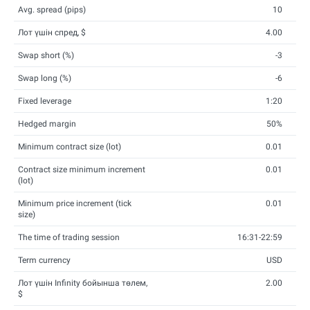
Avg. spread (pips)
10
Лот үшін спред, $
4.00
Swap short (%)
-3
Swap long (%)
-6
Fixed leverage
1:20
Hedged margin
50%
Minimum contract size (lot)
0.01
Contract size minimum increment
0.01
(lot)
Minimum price increment (tick
0.01
size)
The time of trading session
16:31-22:59
Term currency
USD
Лот үшін Infinity бойынша төлем,
2.00
$