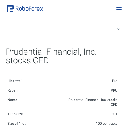
Prudential Financial, Inc.
stocks CFD
Шот түрі
Pro
Құрал
PRU
Name
Prudential Financial, Inc. stocks
CFD
1 Pip Size
0.01
Size of 1 lot
100 contracts