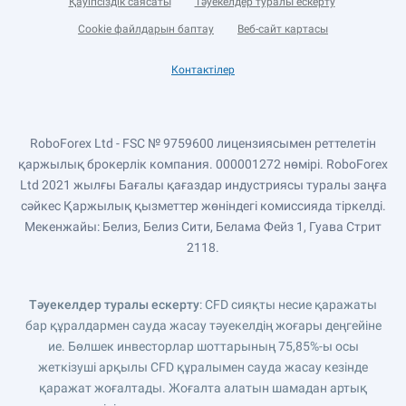
Қауіпсіздік саясаты
Тәуекелдер туралы ескерту
Cookie файлдарын баптау
Веб-сайт картасы
Контактілер
RoboForex Ltd - FSC № 9759600 лицензиясымен реттелетін
қаржылық брокерлік компания. 000001272 нөмірі. RoboForex
Ltd 2021 жылғы Бағалы қағаздар индустриясы туралы заңға
сәйкес Қаржылық қызметтер жөніндегі комиссияда тіркелді.
Мекенжайы: Белиз, Белиз Сити, Белама Фейз 1, Гуава Стрит
2118.
Тәуекелдер туралы ескерту
: CFD сияқты несие қаражаты
бар құралдармен сауда жасау тәуекелдің жоғары деңгейіне
ие. Бөлшек инвесторлар шоттарының 75,85%-ы осы
жеткізуші арқылы CFD құралымен сауда жасау кезінде
қаражат жоғалтады. Жоғалта алатын шамадан артық