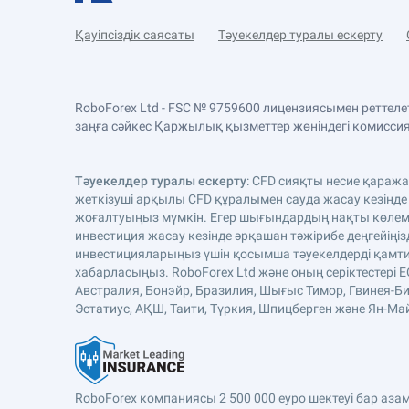
Қауіпсіздік саясаты
Тәуекелдер туралы ескерту
RoboForex Ltd - FSC № 9759600 лицензиясымен реттел
заңға сәйкес Қаржылық қызметтер жөніндегі комиссияда
Тәуекелдер туралы ескерту
: CFD сияқты несие қараж
жеткізуші арқылы CFD құралымен сауда жасау кезінде
жоғалтуыңыз мүмкін. Егер шығындардың нақты көлемі 
инвестиция жасау кезінде әрқашан тәжірибе деңгейіңіз
инвестицияларыңыз үшін қосымша тәуекелдерді қамтиды
хабарласыңыз. RoboForex Ltd және оның серіктестері 
Австралия, Бонэйр, Бразилия, Шығыс Тимор, Гвинея-Би
Эстатиус, АҚШ, Таити, Түркия, Шпицберген және Ян-Майе
RoboForex компаниясы 2 500 000 еуро шектеуі бар аз