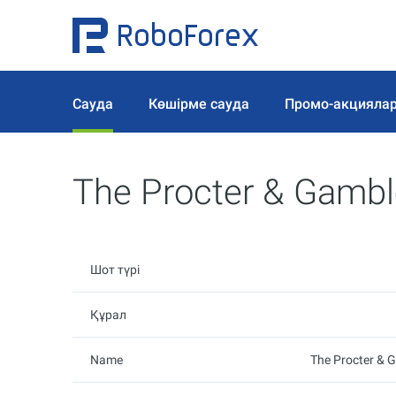
Сауда
Көшірме сауда
Промо-акцияла
The Procter & Gamb
Шот түрі
Құрал
Name
The Procter &