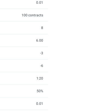
0.01
100 contracts
8
6.00
-3
-6
1:20
50%
0.01