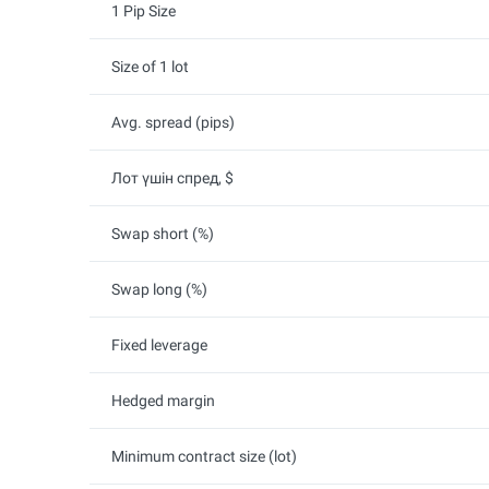
1 Pip Size
Size of 1 lot
Avg. spread (pips)
Лот үшін спред, $
Swap short (%)
Swap long (%)
Fixed leverage
Hedged margin
Minimum contract size (lot)