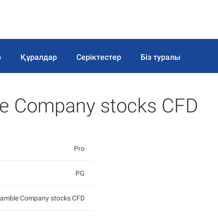
р
Құралдар
Серіктестер
Біз туралы
le Company stocks CFD
Pro
PG
 Gamble Company stocks CFD