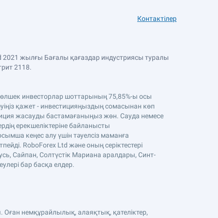
Контактілер
Ltd 2021 жылғы Бағалы қағаздар индустриясы туралы
трит 2118.
. Бөлшек инвесторлар шоттарының 75,85%-ы осы
уіңіз қажет - инвестицияңыздың сомасынан көп
стиция жасауды бастамағаныңыз жөн. Сауда немесе
тердің ерекшеліктеріне байланысты
осымша кеңес алу үшін тәуелсіз маманға
ейді. RoboForex Ltd және оның серіктестері
усь, Сайпан, Солтүстік Мариана аралдары, Синт-
еулері бар басқа елдер.
. Оған немқұрайлылық, алаяқтық, қателіктер,