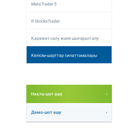
MetaTrader 5
R StocksTrader
Қаражат салу және шығарып алу
Келісім-шарттар сипаттамалары
Нақты шот ашу
Демо-шот ашу