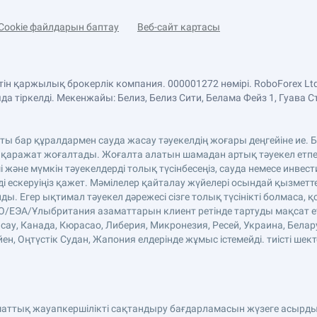
Cookie файлдарын баптау
Веб-сайт картасы
етін қаржылық брокерлік компания. 000001272 нөмірі. RoboForex 
 тіркелді. Мекенжайы: Белиз, Белиз Сити, Белама Фейз 1, Гуава С
аты бар құралдармен сауда жасау тәуекелдің жоғары деңгейіне ие
 қаражат жоғалтады. Жоғалта алатын шамадан артық тәуекел етпе
және мүмкін тәуекелдерді толық түсінбесеңіз, сауда немесе инве
ді ескеруіңіз қажет. Мәмілелер қайталау жүйелері осындай қызмет
. Егер ықтимал тәуекел дәрежесі сізге толық түсінікті болмаса, қ
ЕО/ЕЭА/Ұлыбритания азаматтарын клиент ретінде тартуды мақсат етп
сау, Канада, Кюрасао, Либерия, Микронезия, Ресей, Украина, Белар
н, Оңтүстік Судан, Жапония елдерінде жұмыс істемейді. тиісті шект
аматтық жауапкершілікті сақтандыру бағдарламасын жүзеге асырды