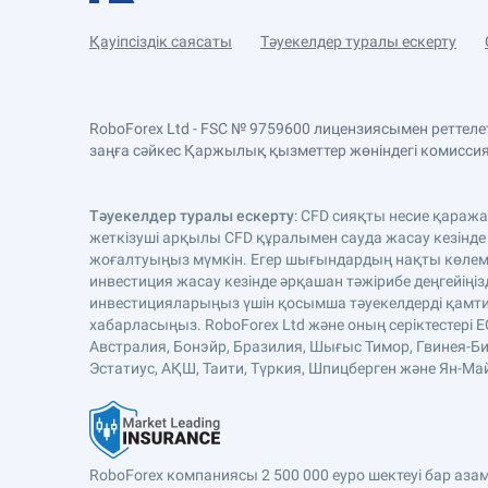
Қауіпсіздік саясаты
Тәуекелдер туралы ескерту
RoboForex Ltd - FSC № 9759600 лицензиясымен реттел
заңға сәйкес Қаржылық қызметтер жөніндегі комиссияда
Тәуекелдер туралы ескерту
: CFD сияқты несие қараж
жеткізуші арқылы CFD құралымен сауда жасау кезінде
жоғалтуыңыз мүмкін. Егер шығындардың нақты көлемі 
инвестиция жасау кезінде әрқашан тәжірибе деңгейіңіз
инвестицияларыңыз үшін қосымша тәуекелдерді қамтиды
хабарласыңыз. RoboForex Ltd және оның серіктестері 
Австралия, Бонэйр, Бразилия, Шығыс Тимор, Гвинея-Би
Эстатиус, АҚШ, Таити, Түркия, Шпицберген және Ян-Майе
RoboForex компаниясы 2 500 000 еуро шектеуі бар аз