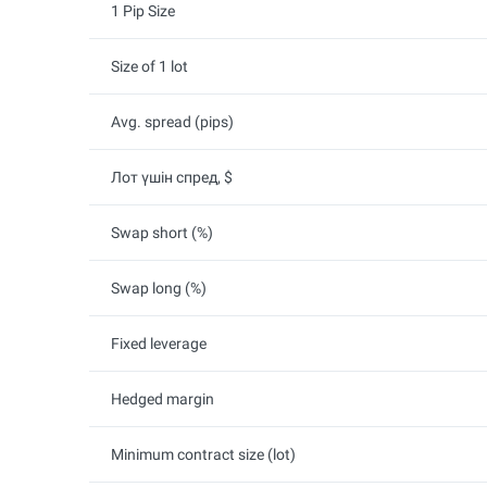
1 Pip Size
Size of 1 lot
Avg. spread (pips)
Лот үшін спред, $
Swap short (%)
Swap long (%)
Fixed leverage
Hedged margin
Minimum contract size (lot)