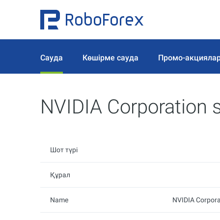
Сауда
Көшірме сауда
Промо-акцияла
NVIDIA Corporation 
Шот түрі
Құрал
Name
NVIDIA Corpora