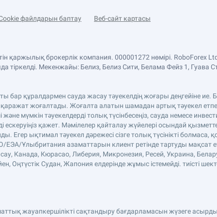
Cookie файлдарын баптау
Веб-сайт картасы
етін қаржылық брокерлік компания. 000001272 нөмірі. RoboForex 
 тіркелді. Мекенжайы: Белиз, Белиз Сити, Белама Фейз 1, Гуава С
аты бар құралдармен сауда жасау тәуекелдің жоғары деңгейіне ие
 қаражат жоғалтады. Жоғалта алатын шамадан артық тәуекел етпе
және мүмкін тәуекелдерді толық түсінбесеңіз, сауда немесе инве
ді ескеруіңіз қажет. Мәмілелер қайталау жүйелері осындай қызмет
. Егер ықтимал тәуекел дәрежесі сізге толық түсінікті болмаса, қ
ЕО/ЕЭА/Ұлыбритания азаматтарын клиент ретінде тартуды мақсат етп
сау, Канада, Кюрасао, Либерия, Микронезия, Ресей, Украина, Белар
н, Оңтүстік Судан, Жапония елдерінде жұмыс істемейді. тиісті шект
аматтық жауапкершілікті сақтандыру бағдарламасын жүзеге асырды