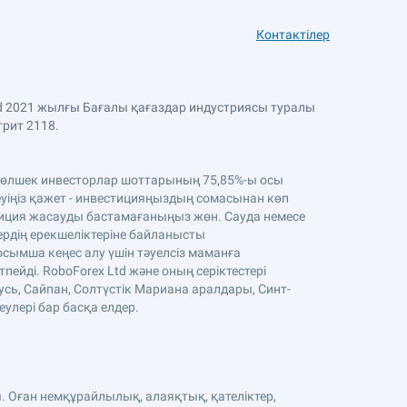
Контактілер
Ltd 2021 жылғы Бағалы қағаздар индустриясы туралы
трит 2118.
. Бөлшек инвесторлар шоттарының 75,85%-ы осы
уіңіз қажет - инвестицияңыздың сомасынан көп
стиция жасауды бастамағаныңыз жөн. Сауда немесе
тердің ерекшеліктеріне байланысты
осымша кеңес алу үшін тәуелсіз маманға
ейді. RoboForex Ltd және оның серіктестері
усь, Сайпан, Солтүстік Мариана аралдары, Синт-
еулері бар басқа елдер.
. Оған немқұрайлылық, алаяқтық, қателіктер,