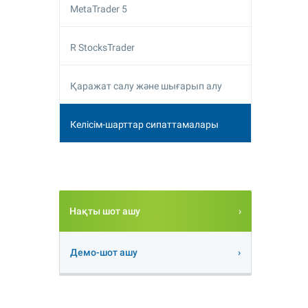
MetaTrader 5
R StocksTrader
Қаражат салу және шығарып алу
Келісім-шарттар сипаттамалары
Нақты шот ашу
Демо-шот ашу