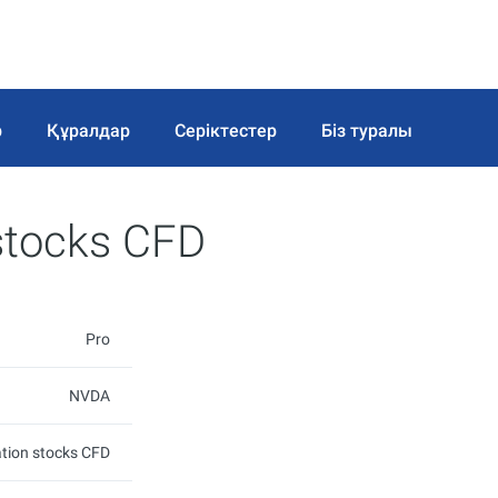
р
Құралдар
Серіктестер
Біз туралы
stocks CFD
Pro
NVDA
tion stocks CFD