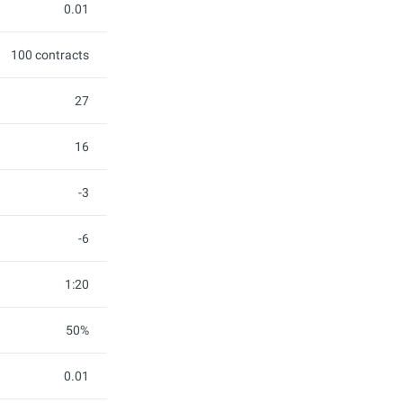
0.01
100 contracts
27
16
-3
-6
1:20
50%
0.01