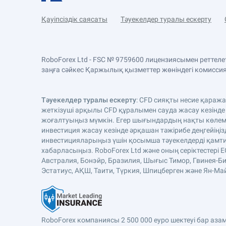
Қауіпсіздік саясаты
Тәуекелдер туралы ескерту
RoboForex Ltd - FSC № 9759600 лицензиясымен реттел
заңға сәйкес Қаржылық қызметтер жөніндегі комиссияда
Тәуекелдер туралы ескерту
: CFD сияқты несие қараж
жеткізуші арқылы CFD құралымен сауда жасау кезінде
жоғалтуыңыз мүмкін. Егер шығындардың нақты көлемі 
инвестиция жасау кезінде әрқашан тәжірибе деңгейіңіз
инвестицияларыңыз үшін қосымша тәуекелдерді қамтиды
хабарласыңыз. RoboForex Ltd және оның серіктестері 
Австралия, Бонэйр, Бразилия, Шығыс Тимор, Гвинея-Би
Эстатиус, АҚШ, Таити, Түркия, Шпицберген және Ян-Майе
RoboForex компаниясы 2 500 000 еуро шектеуі бар аз