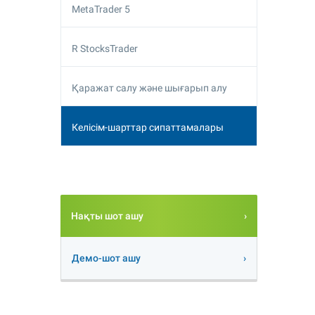
MetaTrader 5
R StocksTrader
Қаражат салу және шығарып алу
Келісім-шарттар сипаттамалары
Нақты шот ашу
Демо-шот ашу