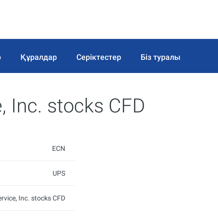
р
Құралдар
Серіктестер
Біз туралы
e, Inc. stocks CFD
ECN
UPS
ervice, Inc. stocks CFD