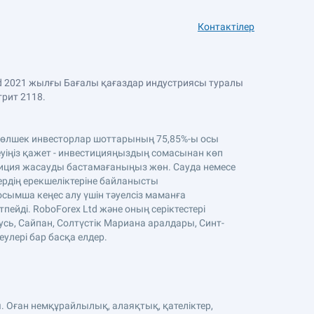
Контактілер
Ltd 2021 жылғы Бағалы қағаздар индустриясы туралы
трит 2118.
. Бөлшек инвесторлар шоттарының 75,85%-ы осы
уіңіз қажет - инвестицияңыздың сомасынан көп
стиция жасауды бастамағаныңыз жөн. Сауда немесе
тердің ерекшеліктеріне байланысты
осымша кеңес алу үшін тәуелсіз маманға
ейді. RoboForex Ltd және оның серіктестері
усь, Сайпан, Солтүстік Мариана аралдары, Синт-
еулері бар басқа елдер.
. Оған немқұрайлылық, алаяқтық, қателіктер,