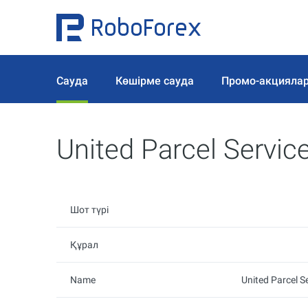
Сауда
Көшірме сауда
Промо-акцияла
United Parcel Servic
Шот түрі
Құрал
Name
United Parcel S