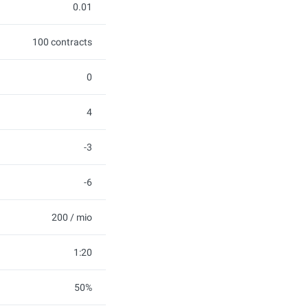
0.01
100 contracts
0
4
-3
-6
200 / mio
1:20
50%