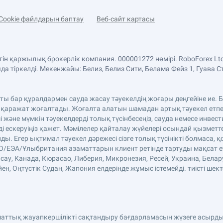
Cookie файлдарын баптау
Веб-сайт картасы
етін қаржылық брокерлік компания. 000001272 нөмірі. RoboForex 
 тіркелді. Мекенжайы: Белиз, Белиз Сити, Белама Фейз 1, Гуава С
аты бар құралдармен сауда жасау тәуекелдің жоғары деңгейіне ие
 қаражат жоғалтады. Жоғалта алатын шамадан артық тәуекел етпе
және мүмкін тәуекелдерді толық түсінбесеңіз, сауда немесе инве
ді ескеруіңіз қажет. Мәмілелер қайталау жүйелері осындай қызмет
. Егер ықтимал тәуекел дәрежесі сізге толық түсінікті болмаса, қ
ЕО/ЕЭА/Ұлыбритания азаматтарын клиент ретінде тартуды мақсат етп
сау, Канада, Кюрасао, Либерия, Микронезия, Ресей, Украина, Белар
н, Оңтүстік Судан, Жапония елдерінде жұмыс істемейді. тиісті шект
аматтық жауапкершілікті сақтандыру бағдарламасын жүзеге асырды