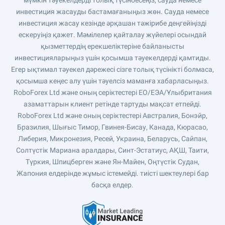
мүмкін тәуекелдерді толық түсінбесеңіз, сауда немесе
инвестиция жасауды бастамағаныңыз жөн. Сауда немесе
инвестиция жасау кезінде әрқашан тәжірибе деңгейіңізді
ескеруіңіз қажет. Мәмілелер қайталау жүйелері осындай
қызметтердің ерекшеліктеріне байланысты
инвестицияларыңыз үшін қосымша тәуекелдерді қамтиды.
Егер ықтимал тәуекел дәрежесі сізге толық түсінікті болмаса,
қосымша кеңес алу үшін тәуелсіз маманға хабарласыңыз.
RoboForex Ltd және оның серіктестері ЕО/ЕЭА/Ұлыбритания
азаматтарын клиент ретінде тартуды мақсат етпейді.
RoboForex Ltd және оның серіктестері Австралия, Бонэйр,
Бразилия, Шығыс Тимор, Гвинея-Бисау, Канада, Кюрасао,
Либерия, Микронезия, Ресей, Украина, Беларусь, Сайпан,
Солтүстік Мариана аралдары, Синт-Эстатиус, АҚШ, Таити,
Түркия, Шпицберген және Ян-Майен, Оңтүстік Судан,
Жапония елдерінде жұмыс істемейді. тиісті шектеулері бар
басқа елдер.