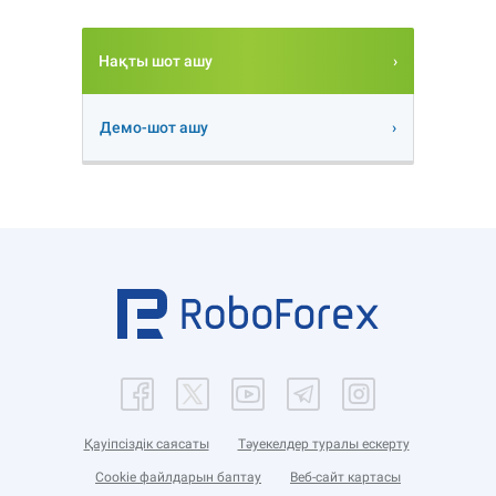
Нақты шот ашу
Демо-шот ашу
Қауіпсіздік саясаты
Тәуекелдер туралы ескерту
Cookie файлдарын баптау
Веб-сайт картасы