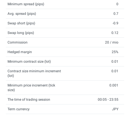
Minimum spread (pips)
0
Avg. spread (pips)
0.7
Swap short (pips)
-0.9
Swap long (pips)
0.12
Commission
20 / mio
Hedged margin
25%
Minimum contract size (lot)
0.01
Contract size minimum increment
0.01
(lot)
Minimum price increment (tick
0.001
size)
The time of trading session
00:05 - 23:55
Term currency
JPY