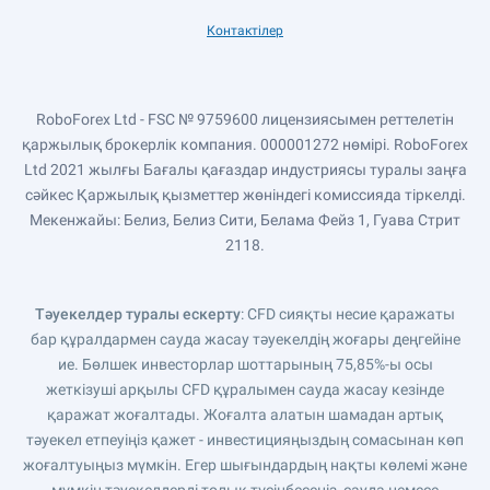
Контактілер
RoboForex Ltd - FSC № 9759600 лицензиясымен реттелетін
қаржылық брокерлік компания. 000001272 нөмірі. RoboForex
Ltd 2021 жылғы Бағалы қағаздар индустриясы туралы заңға
сәйкес Қаржылық қызметтер жөніндегі комиссияда тіркелді.
Мекенжайы: Белиз, Белиз Сити, Белама Фейз 1, Гуава Стрит
2118.
Тәуекелдер туралы ескерту
: CFD сияқты несие қаражаты
бар құралдармен сауда жасау тәуекелдің жоғары деңгейіне
ие. Бөлшек инвесторлар шоттарының 75,85%-ы осы
жеткізуші арқылы CFD құралымен сауда жасау кезінде
қаражат жоғалтады. Жоғалта алатын шамадан артық
тәуекел етпеуіңіз қажет - инвестицияңыздың сомасынан көп
жоғалтуыңыз мүмкін. Егер шығындардың нақты көлемі және