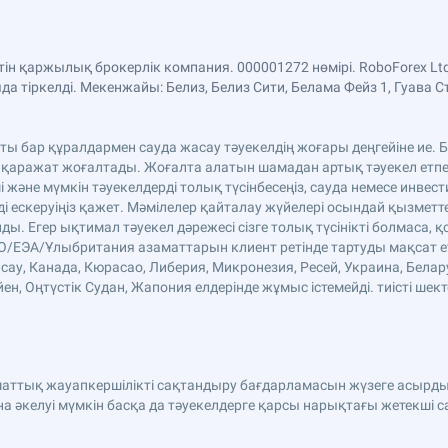
етін қаржылық брокерлік компания. 000001272 нөмірі. RoboForex 
 тіркелді. Мекенжайы: Белиз, Белиз Сити, Белама Фейз 1, Гуава С
аты бар құралдармен сауда жасау тәуекелдің жоғары деңгейіне ие
 қаражат жоғалтады. Жоғалта алатын шамадан артық тәуекел етпе
және мүмкін тәуекелдерді толық түсінбесеңіз, сауда немесе инве
ді ескеруіңіз қажет. Мәмілелер қайталау жүйелері осындай қызмет
. Егер ықтимал тәуекел дәрежесі сізге толық түсінікті болмаса, қ
ЕО/ЕЭА/Ұлыбритания азаматтарын клиент ретінде тартуды мақсат етп
сау, Канада, Кюрасао, Либерия, Микронезия, Ресей, Украина, Белар
н, Оңтүстік Судан, Жапония елдерінде жұмыс істемейді. тиісті шект
аматтық жауапкершілікті сақтандыру бағдарламасын жүзеге асырды
әкелуі мүмкін басқа да тәуекелдерге қарсы нарықтағы жетекші 