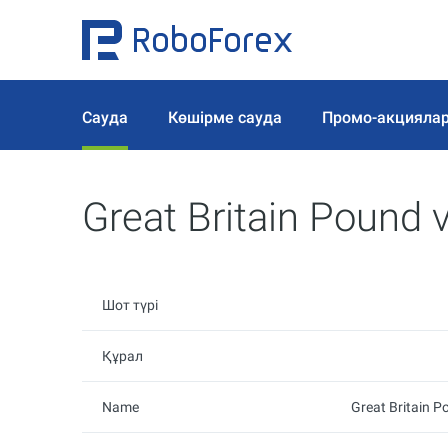
Сауда
Көшірме сауда
Промо-акцияла
Great Britain Pound 
Шот түрі
Құрал
Name
Great Britain P