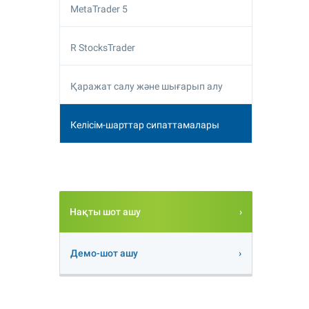
MetaTrader 5
R StocksTrader
Қаражат салу және шығарып алу
Келісім-шарттар сипаттамалары
Нақты шот ашу
Демо-шот ашу