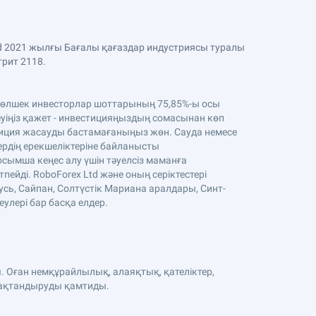
Ltd 2021 жылғы Бағалы қағаздар индустриясы туралы
трит 2118.
. Бөлшек инвесторлар шоттарының 75,85%-ы осы
уіңіз қажет - инвестицияңыздың сомасынан көп
стиция жасауды бастамағаныңыз жөн. Сауда немесе
тердің ерекшеліктеріне байланысты
осымша кеңес алу үшін тәуелсіз маманға
ейді. RoboForex Ltd және оның серіктестері
усь, Сайпан, Солтүстік Мариана аралдары, Синт-
еулері бар басқа елдер.
. Оған немқұрайлылық, алаяқтық, қателіктер,
сақтандыруды қамтиды.