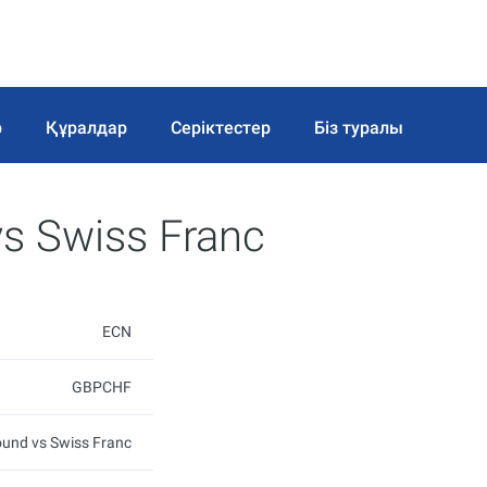
р
Құралдар
Серіктестер
Біз туралы
vs Swiss Franc
ECN
GBPCHF
ound vs Swiss Franc