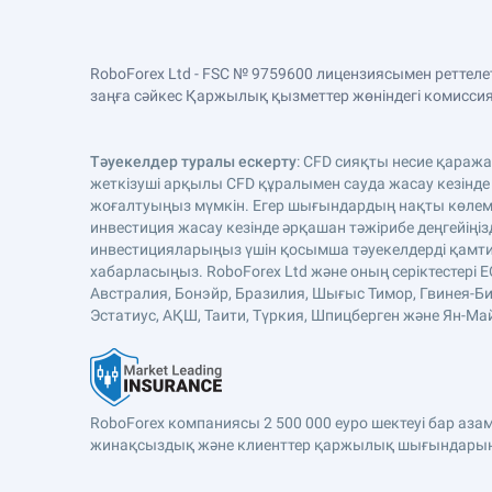
RoboForex Ltd - FSC № 9759600 лицензиясымен реттел
заңға сәйкес Қаржылық қызметтер жөніндегі комиссияда
Тәуекелдер туралы ескерту
: CFD сияқты несие қараж
жеткізуші арқылы CFD құралымен сауда жасау кезінде
жоғалтуыңыз мүмкін. Егер шығындардың нақты көлемі 
инвестиция жасау кезінде әрқашан тәжірибе деңгейіңіз
инвестицияларыңыз үшін қосымша тәуекелдерді қамтиды
хабарласыңыз. RoboForex Ltd және оның серіктестері 
Австралия, Бонэйр, Бразилия, Шығыс Тимор, Гвинея-Би
Эстатиус, АҚШ, Таити, Түркия, Шпицберген және Ян-Майе
RoboForex компаниясы 2 500 000 еуро шектеуі бар аз
жинақсыздық және клиенттер қаржылық шығындарына 