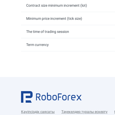
Contract size minimum increment (lot)
Minimum price increment (tick size)
The time of trading session
Term currency
Қауіпсіздік саясаты
Тәуекелдер туралы ескерту